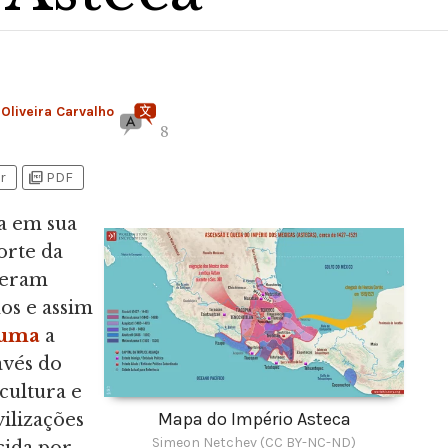
Oliveira Carvalho
8
picture_as_pdf
r
PDF
ia em sua
orte da
 eram
os e assim
uma
a
avés do
cultura e
Mapa do Império Asteca
ilizações
Simeon Netchev (CC BY-NC-ND)