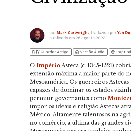
por
Mark Cartwright
, traduzido por
Yan De 
publicado em
26 agosto 2022
bookmark_add
bookmark_added
headphones
print
Guardar Artigo
Versão Áudio
Imprimi
O
Império
Asteca (c. 1345-1521) cobr
extensão máxima a maior parte do n
Mesoamérica. Os guerreiros Astecas
capazes de dominar os estados vizinh
permitir governantes como
Montez
impor os ideais e religião Astecas atr
México. Altamente talentosos na agri
no comércio, a última das grandes civ