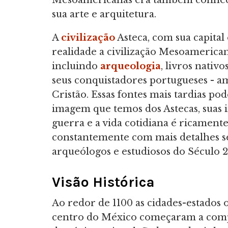
Mesoamericanas era também conhec
sua arte e arquitetura.
A
civilização
Asteca, com sua capita
realidade a civilização Mesoameric
incluindo
arqueologia
, livros nativ
seus conquistadores portugueses - a
Cristão. Essas fontes mais tardias po
imagem que temos dos Astecas, suas ins
guerra e a vida cotidiana é ricamente
constantemente com mais detalhes s
arqueólogos e estudiosos do Século 2
Visão Histórica
Ao redor de 1100 as cidades-estados 
centro do México começaram a compet