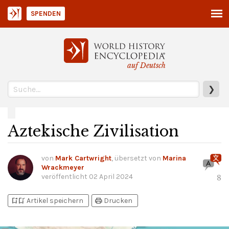
SPENDEN
auf Deutsch
❯
Aztekische Zivilisation
von
Mark Cartwright
, übersetzt von
Marina
Wrackmeyer
veröffentlicht
02 April 2024
8
bookmark_add
bookmark_added
print
Artikel speichern
Drucken