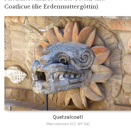
Coatlicue (die Erdenmuttergöttin).
Quetzalcoatl
Marcelosan (CC BY-SA)