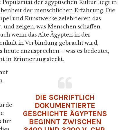
Popularität der ägyptischen Kultur liegt in
benheit der menschlichen Erfahrung. Die
pel und Kunstwerke zelebrieren das
r, und zeigen, was Menschen schaffen
Auch wenn das Alte Ägypten in der
enkult in Verbindung gebracht wird,
s heute anzusprechen – was es bedeutet,
t in Erinnerung steckt.
auf
n
DIE SCHRIFTLICH
DOKUMENTIERTE
wurde
GESCHICHTE ÄGYPTENS
le
BEGINNT ZWISCHEN
s für
3400 UND 3200 V. CHR.
dies