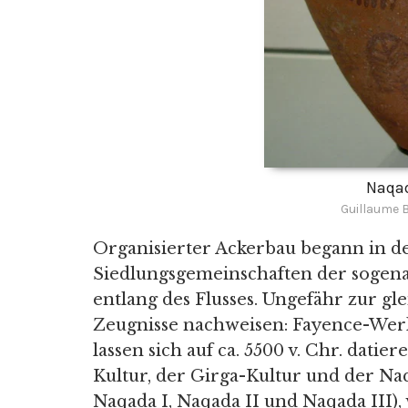
Naqad
Guillaume 
Organisierter Ackerbau begann in de
Siedlungsgemeinschaften der sogena
entlang des Flusses. Ungefähr zur glei
Zeugnisse nachweisen: Fayence-Werk
lassen sich auf ca. 5500 v. Chr. dati
Kultur, der Girga-Kultur und der Na
Naqada I, Naqada II und Naqada III)