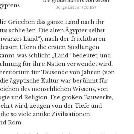
Die große Sphinx von Gizeh
gyptens
Jorge Láscar (CC BY)
die Griechen das ganze Land nach ihr
us schließen. Die alten Ägypter selbst
hwarzes Land“), nach der fruchtbaren
 dessen Ufern die ersten Siedlungen
annt, was schlicht „Land“ bedeutet, und
ichnung für ihre Nation verwendet wird.
Territorium für Tausende von Jahren (von
nd die ägyptische Kultur war berühmt für
ereichen des menschlichen Wissens, von
ogie und Religion. Die großen Bauwerke,
erehrt wird, zeugen von der Tiefe und
ie so viele antike Zivilisationen
und Rom.