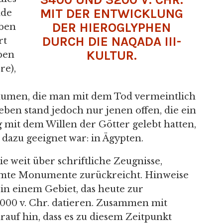
MIT DER ENTWICKLUNG
lde
DER HIEROGLYPHEN
eben
DURCH DIE NAQADA III-
rt
KULTUR.
eben
re),
äumen, die man mit dem Tod vermeintlich
eben stand jedoch nur jenen offen, die ein
 mit dem Willen der Götter gelebt hatten,
dazu geeignet war: in Ägypten.
e weit über schriftliche Zeugnisse,
hmte Monumente zurückreicht. Hinweise
in einem Gebiet, das heute zur
8000 v. Chr. datieren. Zusammen mit
auf hin, dass es zu diesem Zeitpunkt