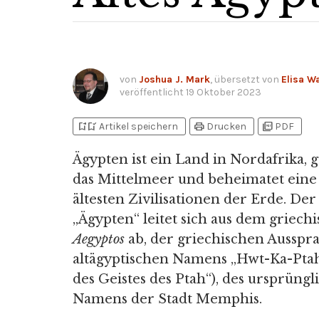
von
Joshua J. Mark
, übersetzt von
Elisa W
veröffentlicht
19 Oktober 2023
bookmark_add
bookmark_added
print
picture_as_pdf
Artikel speichern
Drucken
PDF
Ägypten ist ein Land in Nordafrika, 
das Mittelmeer und beheimatet eine
ältesten Zivilisationen der Erde. De
„Ägypten“ leitet sich aus dem griech
Aegyptos
ab, der griechischen Ausspr
altägyptischen Namens „Hwt-Ka-Ptah
des Geistes des Ptah“), des ursprüng
Namens der Stadt Memphis.