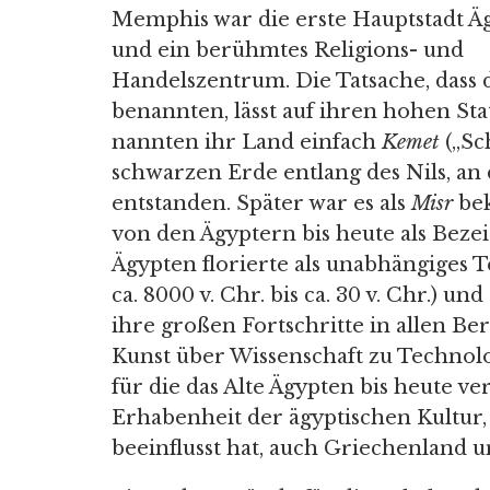
Memphis war die erste Hauptstadt Ä
und ein berühmtes Religions- und
Handelszentrum. Die Tatsache, dass 
benannten, lässt auf ihren hohen Stat
nannten ihr Land einfach
Kemet
(„Sc
schwarzen Erde entlang des Nils, an
entstanden. Später war es als
Misr
bek
von den Ägyptern bis heute als Beze
Ägypten florierte als unabhängiges 
ca. 8000 v. Chr. bis ca. 30 v. Chr.) u
ihre großen Fortschritte in allen B
Kunst über Wissenschaft zu Technol
für die das Alte Ägypten bis heute v
Erhabenheit der ägyptischen Kultur, d
beeinflusst hat, auch Griechenland 