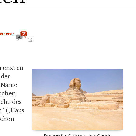
asserer
12
grenzt an
 der
r Name
ischen
ache des
“ („Haus
lichen