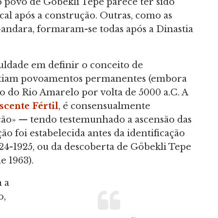
e o povo de Göbekli Tepe parece ter sido
l após a construção. Outras, como as
Gandara, formaram-se todas após a Dinastia
culdade em definir o conceito de
xistiam povoamentos permanentes (embora
o do Rio Amarelo por volta de 5000 a.C. A
scente Fértil
, é consensualmente
ção» — tendo testemunhado a ascensão das
ão foi estabelecida antes da identificação
924-1925, ou da descoberta de Göbekli Tepe
e 1963).
 a
o,