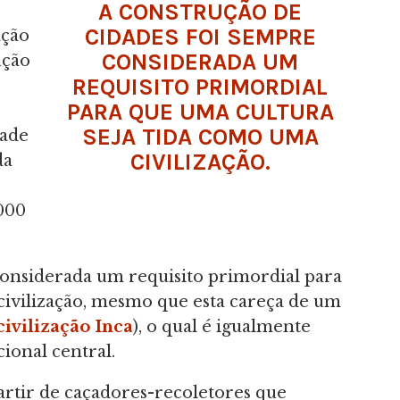
A CONSTRUÇÃO DE
CIDADES FOI SEMPRE
ação
CONSIDERADA UM
ução
REQUISITO PRIMORDIAL
PARA QUE UMA CULTURA
SEJA TIDA COMO UMA
dade
CIVILIZAÇÃO.
da
4000
considerada um requisito primordial para
civilização, mesmo que esta careça de um
civilização Inca
), o qual é igualmente
ional central.
artir de caçadores-recoletores que