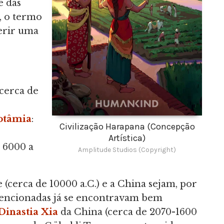
e das
, o termo
erir uma
 cerca de
otâmia
:
Civilização Harapana (Concepção
Artística)
e 6000 a
Amplitude Studios (Copyright)
 (cerca de 10000 a.C.) e a China sejam, por
ramencionadas já se encontravam bem
Dinastia Xia
da China (cerca de 2070-1600