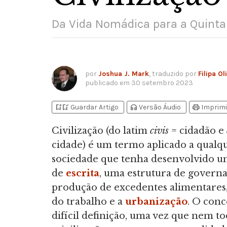
Da Vida Nomádica para a Quinta
por
Joshua J. Mark
, traduzido por
Filipa Ol
publicado em
30 setembro 2023
bookmark_add
bookmark_added
headphones
print
Guardar Artigo
Versão Áudio
Imprimi
Civilização (do latim
civis
= cidadão e
cidade) é um termo aplicado a qualq
sociedade que tenha desenvolvido u
de
escrita
, uma estrutura de governa
produção de excedentes alimentares,
do trabalho e a
urbanização
. O conc
difícil definição, uma vez que nem to