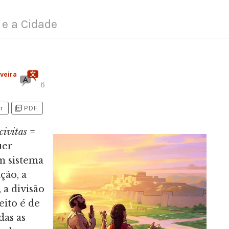
 e a Cidade
iveira
6
picture_as_pdf
r
PDF
civitas
=
uer
m sistema
ção, a
 a divisão
eito é de
das as