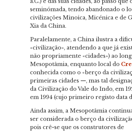
a.C.) e das suas cidades, ao passo qu
seminómada, tendo abandonado o loca
civilizações Minoica, Micénica e de 
Xia da China.
Paralelamente, a China ilustra a difi
«civilização», atendendo a que já e
não propriamente «cidades») ao long
Mesopotâmia, enquanto local do
Cre
conhecida como o «berço da civiliza
primeiras cidades —, mas tal designaç
da Civilização do Vale do Indo, em 1
em 1994 (cujo primeiro registo data d
Ainda assim, a Mesopotâmia continua
ser considerada o berço da civilizaçã
pois crê-se que os construtores de