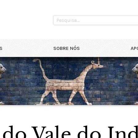
S
SOBRE NÓS
AP
 do Vale do In