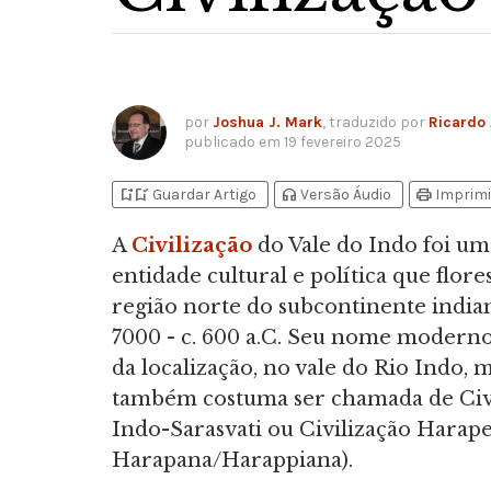
por
Joshua J. Mark
, traduzido por
Ricardo
publicado em
19 fevereiro 2025
bookmark_add
bookmark_added
headphones
print
Guardar Artigo
Versão Áudio
Imprimi
A
Civilização
do Vale do Indo foi um
entidade cultural e política que flor
região norte do subcontinente indian
7000 - c. 600 a.C. Seu nome moderno
da localização, no vale do Rio Indo, 
também costuma ser chamada de Civ
Indo-Sarasvati ou Civilização Harap
Harapana/Harappiana).