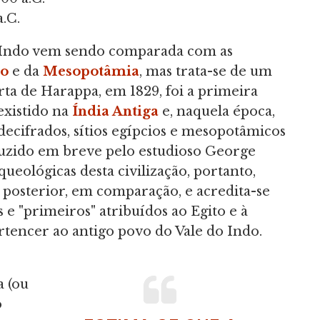
a.C.
o Indo vem sendo comparada com as
go
e da
Mesopotâmia
, mas trata-se de um
ta de Harappa, em 1829, foi a primeira
 existido na
Índia Antiga
e, naquela época,
ecifrados, sítios egípcios e mesopotâmicos
duzido em breve pelo estudioso George
queológicas desta civilização, portanto,
 posterior, em comparação, e acredita-se
 e "primeiros" atribuídos ao Egito e à
tencer ao antigo povo do Vale do Indo.
a (ou
o