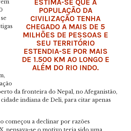
ESTIMA-SE QUE A
erem
POPULAÇÃO DA
0
CIVILIZAÇÃO TENHA
 se
CHEGADO A MAIS DE 5
tigas
MILHÕES DE PESSOAS E
SEU TERRITÓRIO
ESTENDIA-SE POR MAIS
DE 1.500 KM AO LONGO E
ALÉM DO RIO INDO.
m,
zação
rto da fronteira do Nepal, no Afeganistão,
cidade indiana de Deli, para citar apenas
zação começou a declinar por razões
X, pensava-se o motivo teria sido uma