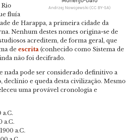
Mohenjo-Daro
 Rio
Andrzej Nowojewski (CC BY-SA)
ue fluía
idade de Harappa, a primeira cidade da
erna. Nenhum destes nomes origina-se de
estudiosos acreditem, de forma geral, que
tema de
escrita
(conhecido como Sistema de
nda não foi decifrado.
 nada pode ser considerado definitivo a
 declínio e queda desta civilização. Mesmo
leceu uma provável cronologia e
 a.C.
0 a.C.
1900 a.C.
00 a.C.