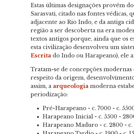
Estas últimas designações provêm do
Sarasvati, citado nas fontes védicas, q
adjacente ao Rio Indo, e da antiga c
região a ser descoberta na era mod
textos antigos porque, ainda que os 
esta civilização desenvolveu um sis
Escrita
do Indo ou Harapeano), ele ai
Tratam-se de concepções modernas e
respeito da origem, desenvolvimento,
assim, a
arqueologia
moderna estabe
periodização:
Pré-Harapeano - c. 7000 - c. 5500
Harapeano Inicial - c. 5500 - 280
Harapeano Maduro - c. 2800 - c. 
Harapeano Tardio - c. 1900 - c. 15