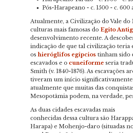
Pós-Harapeano - c. 1500 - c. 600 
Atualmente, a Civilização do Vale d
culturas mais famosas do
Egito Anti
desenvolvimento recente. A descober
indicação de que tal civilização teria
os
hieróglifos egípcios
tinham sido d
escavados e o
cuneiforme
seria tra
Smith (v. 1840-1876). As escavações ar
tiveram um início significativamente
atualmente que muitas das conquistas
Mesopotâmia podem, na verdade, per
As duas cidades escavadas mais
conhecidas dessa cultura são Harapp
Harapa) e Mohenjo-daro (situadas n