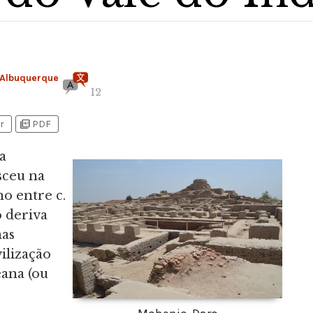
 Albuquerque
12
picture_as_pdf
r
PDF
a
esceu na
o entre c.
 deriva
mas
ilização
eana (ou