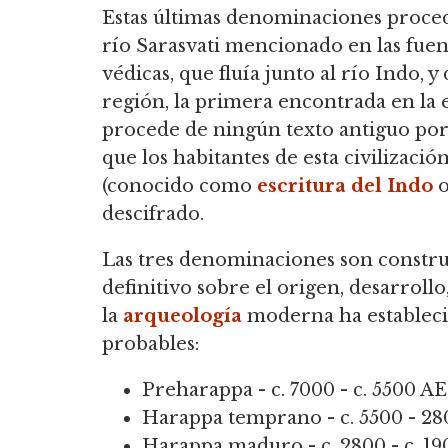
Estas últimas denominaciones proce
río Sarasvati mencionado en las fuen
védicas, que fluía junto al río Indo, 
región, la primera encontrada en l
procede de ningún texto antiguo por
que los habitantes de esta civilizaci
(conocido como
escritura del Indo
o
descifrado.
Las tres denominaciones son constru
definitivo sobre el origen, desarrollo,
la
arqueología
moderna ha estableci
probables:
Preharappa - c. 7000 - c. 5500 A
Harappa temprano - c. 5500 - 2
Harappa maduro - c. 2800 - c. 1