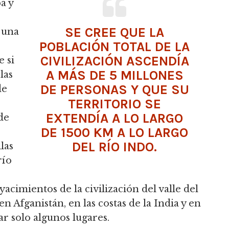
a y
SE CREE QUE LA
 una
POBLACIÓN TOTAL DE LA
CIVILIZACIÓN ASCENDÍA
 si
A MÁS DE 5 MILLONES
las
DE PERSONAS Y QUE SU
de
TERRITORIO SE
EXTENDÍA A LO LARGO
 de
DE 1500 KM A LO LARGO
DEL RÍO INDO.
las
río
acimientos de la civilización del valle del
n Afganistán, en las costas de la India y en
r solo algunos lugares.