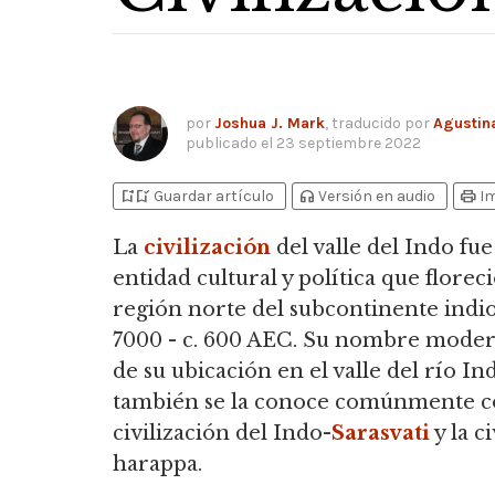
por
Joshua J. Mark
, traducido por
Agustin
publicado el
23 septiembre 2022
bookmark_add
bookmark_added
headphones
print
Guardar artículo
Versión en audio
I
La
civilización
del valle del Indo fu
entidad cultural y política que floreci
región norte del subcontinente indio
7000 - c. 600 AEC. Su nombre moder
de su ubicación en el valle del río In
también se la conoce comúnmente c
civilización del Indo-
Sarasvati
y la c
harappa.