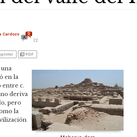
a Cardozo
12
picture_as_pdf
mprimir
PDF
e una
ó en la
 entre c.
no deriva
do, pero
omo la
ivilización