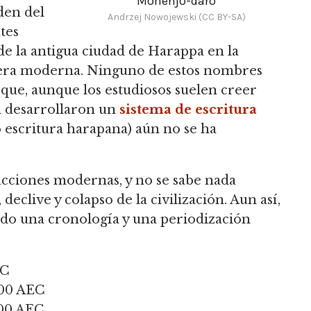
Mohenjo-daro
den del
Andrzej Nowojewski (CC BY-SA)
tes
y de la antigua ciudad de Harappa en la
a era moderna. Ninguno de estos nombres
que, aunque los estudiosos suelen creer
ón desarrollaron un
sistema de escritura
 escritura harapana) aún no se ha
cciones modernas, y no se sabe nada
 declive y colapso de la civilización. Aun así,
do una cronología y una periodización
EC
800 AEC
900 AEC