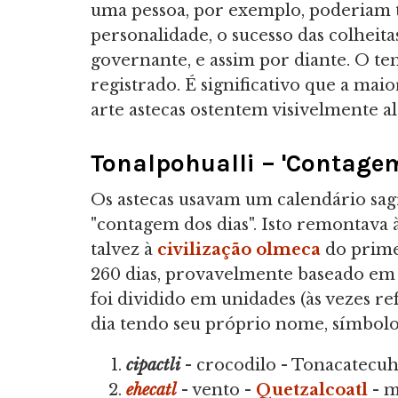
uma pessoa, por exemplo, poderiam te
personalidade, o sucesso das colheit
governante, e assim por diante. O t
registrado. É significativo que a ma
arte astecas ostentem visivelmente a
Tonalpohualli – 'Contagem
Os astecas usavam um calendário s
"contagem dos dias". Isto remontava
talvez à
civilização olmeca
do prime
260 dias, provavelmente baseado em
foi dividido em unidades (às vezes r
dia tendo seu próprio nome, símbolo
cipactli
- crocodilo - Tonacatecuh
ehecatl
- vento -
Quetzalcoatl
- m