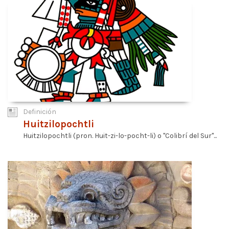
Definición
Huitzilopochtli
Huitzilopochtli (pron. Huit-zi-lo-pocht-li) o "Colibrí del Sur"...