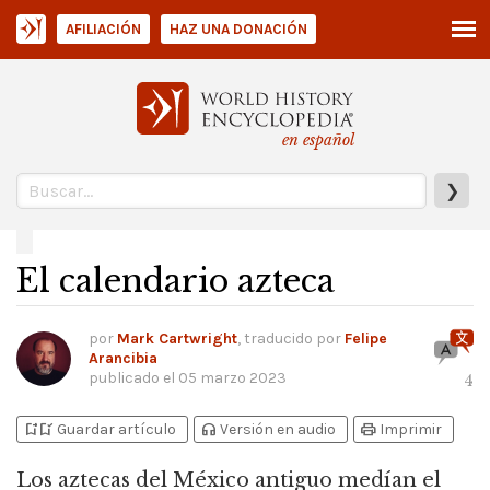
AFILIACIÓN
HAZ UNA DONACIÓN
en español
❯
El calendario azteca
por
Mark Cartwright
, traducido por
Felipe
Arancibia
publicado el
05 marzo 2023
4
bookmark_add
bookmark_added
headphones
print
Guardar artículo
Versión en audio
Imprimir
Los aztecas del México antiguo medían el