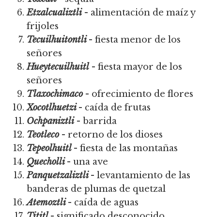
Etzalcualiztli
- alimentación de maíz y
frijoles
Tecuilhuitontli
- fiesta menor de los
señores
Hueytecuilhuitl
- fiesta mayor de los
señores
Tlaxochimaco
- ofrecimiento de flores
Xocotlhuetzi
- caída de frutas
Ochpaniztli
- barrida
Teotleco
- retorno de los dioses
Tepeolhuitl
- fiesta de las montañas
Quecholli
- una ave
Panquetzaliztli
- levantamiento de las
banderas de plumas de quetzal
Atemoztli
- caída de aguas
Tititl
- significado desconocido