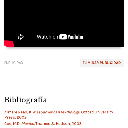
PUBLICIDAD
ELIMINAR PUBLICIDAD
Bibliografía
Almere Read, K.
Mesoamerican Mythology.
Oxford University
Press, 2002.
Coe, M.D.
Mexico.
Thames & Hudson, 2008.