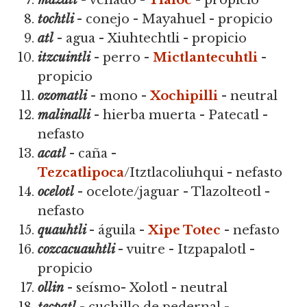
tochtli
- conejo - Mayahuel - propicio
atl
- agua - Xiuhtechtli - propicio
itzcuintli
- perro -
Mictlantecuhtli
-
propicio
ozomatli
- mono -
Xochipilli
- neutral
malinalli
- hierba muerta - Patecatl -
nefasto
acatl
- caña -
Tezcatlipoca
/Itztlacoliuhqui - nefasto
ocelotl
- ocelote/jaguar - Tlazolteotl -
nefasto
quauhtli
- águila -
Xipe Totec
- nefasto
cozcacuauhtli
- vuitre - Itzpapalotl -
propicio
ollin
- seísmo- Xolotl - neutral
tecpatl
- cuchillo de pedernal -