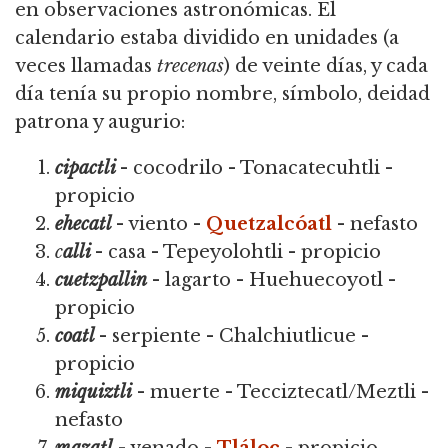
en observaciones astronómicas. El
calendario estaba dividido en unidades (a
veces llamadas
trecenas
) de veinte días, y cada
día tenía su propio nombre, símbolo, deidad
patrona y augurio:
cipactli
- cocodrilo - Tonacatecuhtli -
propicio
ehecatl
- viento -
Quetzalcóatl
- nefasto
c
alli
- casa - Tepeyolohtli - propicio
cuetzpallin
- lagarto - Huehuecoyotl -
propicio
coatl
- serpiente - Chalchiutlicue -
propicio
miquiztli
- muerte - Tecciztecatl/Meztli -
nefasto
mazatl
- venado -
Tláloc
- propicio