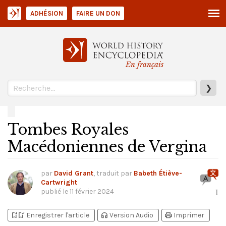
ADHÉSION
FAIRE UN DON
En français
❯
Tombes Royales
Macédoniennes de Vergina
par
David Grant
, traduit par
Babeth Étiève-
Cartwright
publié le
11 février 2024
1
bookmark_add
bookmark_added
headphones
print
Enregistrer l'article
Version Audio
Imprimer