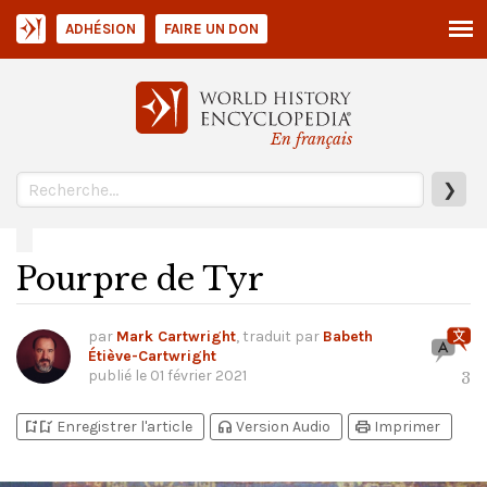
ADHÉSION
FAIRE UN DON
En français
❯
Pourpre de Tyr
par
Mark Cartwright
, traduit par
Babeth
Étiève-Cartwright
publié le
01 février 2021
3
bookmark_add
bookmark_added
headphones
print
Enregistrer l'article
Version Audio
Imprimer