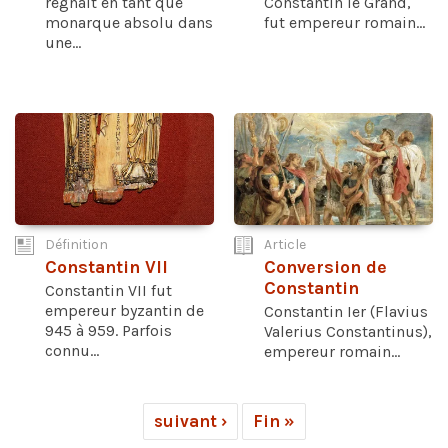
régnait en tant que
Constantin le Grand,
monarque absolu dans
fut empereur romain...
une...
Définition
Article
Constantin VII
Conversion de
Constantin
Constantin VII fut
empereur byzantin de
Constantin Ier (Flavius
945 à 959. Parfois
Valerius Constantinus),
connu...
empereur romain...
suivant ›
Fin »