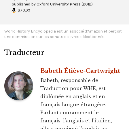
published by
Oxford University Press
(
2012
)
$70.99
World History Encyclopedia est un associé d'Amazon et perçoit
une commission sur les achats de livres sélectionnés.
Traducteur
Babeth Étiève-Cartwright
Babeth, responsable de
Traduction pour WHE, est
diplômée en anglais et en
français langue étrangère.
Parlant couramment le
français, l'anglais et l'italien,
elle a enseigné l'anglais au