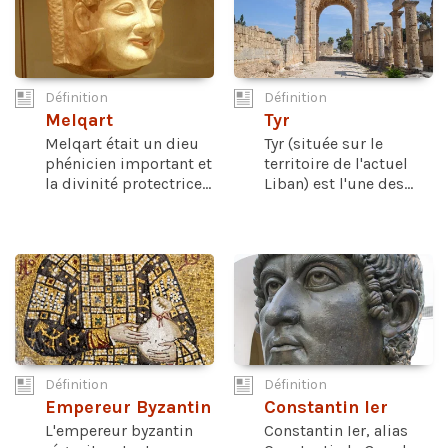
Définition
Définition
Melqart
Tyr
Melqart était un dieu
Tyr (située sur le
phénicien important et
territoire de l'actuel
la divinité protectrice...
Liban) est l'une des...
Définition
Définition
Empereur Byzantin
Constantin Ier
L'empereur byzantin
Constantin Ier, alias