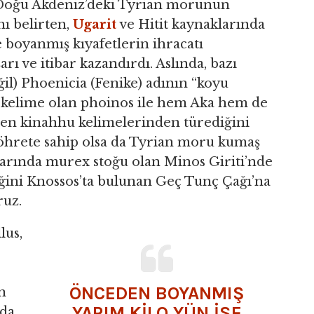
se Doğu Akdeniz’deki Tyrian morunun
nı belirten,
Ugarit
ve Hitit kaynaklarında
e boyanmış kıyafetlerin ihracatı
rı ve itibar kazandırdı. Aslında, bazı
ğil) Phoenicia (Fenike) adının “koyu
 kelime olan phoinos ile hem Aka hem de
len kinahhu kelimelerinden türediğini
 şöhrete sahip olsa da Tyrian moru kumaş
larında murex stoğu olan Minos Giriti’nde
iğini Knossos’ta bulunan Geç Tunç Çağı’na
ruz.
lus,
ÖNCEDEN BOYANMIŞ
n
YARIM KILO YÜN ISE
rda