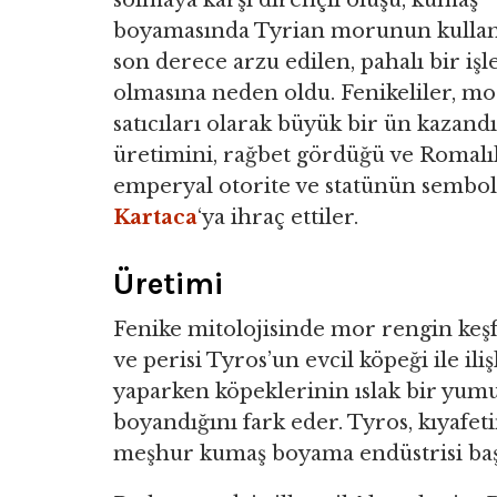
solmaya karşı dirençli oluşu, kumaş
boyamasında Tyrian morunun kulla
son derece arzu edilen, pahalı bir iş
olmasına neden oldu. Fenikeliler, m
satıcıları olarak büyük bir ün kazandı
üretimini, rağbet gördüğü ve Romalı
emperyal otorite ve statünün sembolü
Kartaca
‘ya ihraç ettiler.
Üretimi
Fenike mitolojisinde mor rengin keşfi
ve perisi Tyros’un evcil köpeği ile ili
yaparken köpeklerinin ıslak bir yumu
boyandığını fark eder. Tyros, kıyafet
meşhur kumaş boyama endüstrisi baş