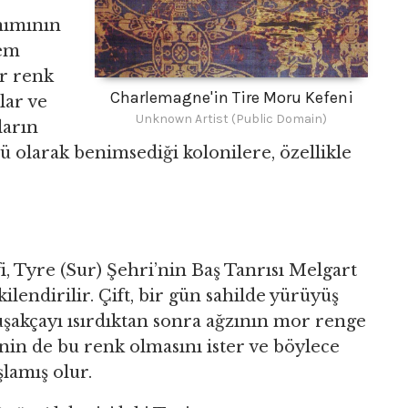
nımının
lem
or renk
Charlemagne'in Tire Moru Kefeni
lar ve
Unknown Artist (Public Domain)
ların
 olarak benimsediği kolonilere, özellikle
, Tyre (Sur) Şehri’nin Baş Tanrısı Melgart
şkilendirilir. Çift, bir gün sahilde yürüyüş
şakçayı ısırdıktan sonra ağzının mor renge
inin de bu renk olmasını ister ve böylece
lamış olur.