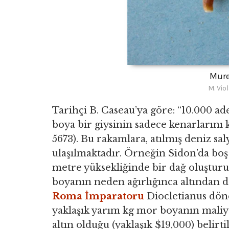
Mure
M. Vio
Tarihçi B. Caseau’ya göre: “10.000 a
boya bir giysinin sadece kenarlarını
5673). Bu rakamlara, atılmış deniz sal
ulaşılmaktadır. Örneğin Sidon’da bo
metre yüksekliğinde bir dağ oluşturul
boyanın neden ağırlığınca altından d
Roma İmparatoru
Diocletianus döne
yaklaşık yarım kg mor boyanın maliye
altın olduğu (yaklaşık $19,000) beli