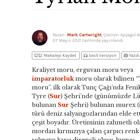
Yazan
:
Mark Cartwright
, Çeviren: Ayşegül A
07 Mayıs 2021
tarihinde yayınlandı
bookmark_add
bookmark_added
headphones
print
Makaleyi Kaydet
Sesli Versiyon
Yazdı
Kraliyet moru, erguvan moru veya
imparatorluk
moru olarak bilinen “
moru”, ilk olarak Tunç Çağı’nda Fenik
Tyre (
Sur
) Şehri’nde (günümüzde L
bulunan
Sur
Şehri) bulunan murex (i
türü deniz salyangozlarından elde ett
çeşit boyadır. Üretiminin zahmetli ol
mordan kırmızıya çalan çarpıcı renk 