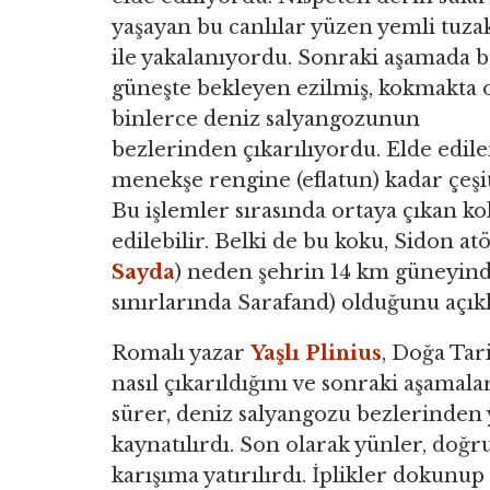
yaşayan bu canlılar yüzen yemli tuza
ile yakalanıyordu. Sonraki aşamada b
güneşte bekleyen ezilmiş, kokmakta 
binlerce deniz salyangozunun
bezlerinden çıkarılıyordu. Elde edil
menekşe rengine (eflatun) kadar çeşi
Bu işlemler sırasında ortaya çıkan 
edilebilir. Belki de bu koku, Sidon 
Sayda
) neden şehrin 14 km güneyin
sınırlarında Sarafand) olduğunu açıkl
Romalı yazar
Yaşlı Plinius
, Doğa Tar
nasıl çıkarıldığını ve sonraki aşamala
sürer, deniz salyangozu bezlerinden 
kaynatılırdı. Son olarak yünler, doğ
karışıma yatırılırdı. İplikler dokun