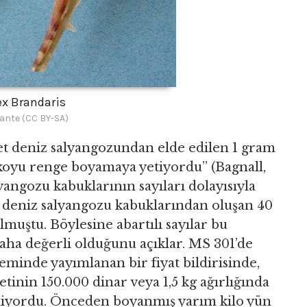
x Brandaris
lante (CC BY-SA)
det deniz salyangozundan elde edilen 1 gram
 koyu renge boyamaya yetiyordu” (Bagnall,
yangozu kabuklarının sayıları dolayısıyla
ş deniz salyangozu kabuklarından oluşan 40
muştu. Böylesine abartılı sayılar bu
aha değerli olduğunu açıklar. MS 301’de
minde yayımlanan bir fiyat bildirisinde,
tinin 150.000 dinar veya 1,5 kg ağırlığında
rtiliyordu. Önceden boyanmış yarım kilo yün