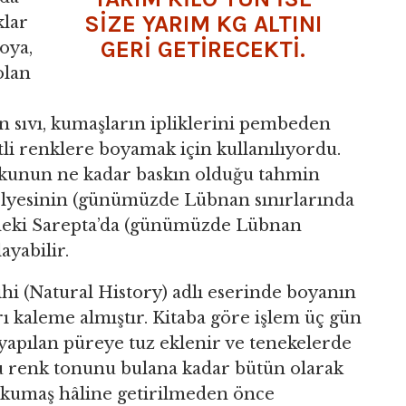
SIZE YARIM KG ALTINI
klar
GERI GETIRECEKTI.
oya,
olan
en sıvı, kumaşların ipliklerini pembeden
tli renklere boyamak için kullanılıyordu.
kokunun ne kadar baskın olduğu tahmin
atölyesinin (günümüzde Lübnan sınırlarında
deki Sarepta’da (günümüzde Lübnan
ayabilir.
ihi (Natural History) adlı eserinde boyanın
rı kaleme almıştır. Kitaba göre işlem üç gün
yapılan püreye tuz eklenir ve tenekelerde
ru renk tonunu bulana kadar bütün olarak
up kumaş hâline getirilmeden önce