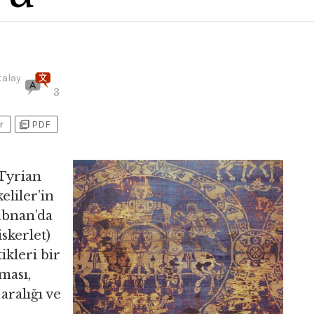
talay
3
picture_as_pdf
r
PDF
Tyrian
eliler’in
übnan’da
skerlet)
ikleri bir
ması,
aralığı ve