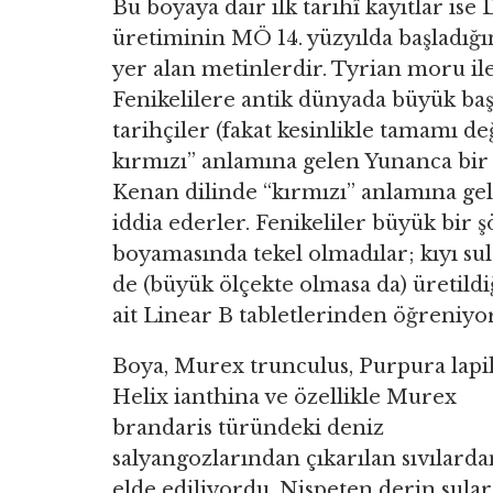
Bu boyaya dair ilk tarihî kayıtlar i
üretiminin MÖ 14. yüzyılda başladığı
yer alan metinlerdir. Tyrian moru il
Fenikelilere antik dünyada büyük başa
tarihçiler (fakat kesinlikle tamamı de
kırmızı” anlamına gelen Yunanca bir
Kenan dilinde “kırmızı” anlamına ge
iddia ederler. Fenikeliler büyük bir
boyamasında tekel olmadılar; kıyı su
de (büyük ölçekte olmasa da) üretild
ait Linear B tabletlerinden öğreniyo
Boya, Murex trunculus, Purpura lapil
Helix ianthina ve özellikle Murex
brandaris türündeki deniz
salyangozlarından çıkarılan sıvılarda
elde ediliyordu. Nispeten derin sula