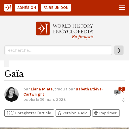
ADHÉSION
FAIRE UN DON
En français
❯
Gaïa
par
Liana Miate
, traduit par
Babeth Étiève-
Cartwright
publié le
26 mars 2023
3
bookmark_add
bookmark_added
headphones
print
Enregistrer l'article
Version Audio
Imprimer