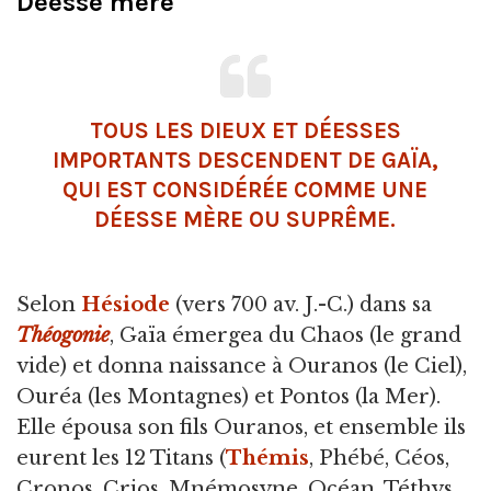
Déesse mère
TOUS LES DIEUX ET DÉESSES
IMPORTANTS DESCENDENT DE GAÏA,
QUI EST CONSIDÉRÉE COMME UNE
DÉESSE MÈRE OU SUPRÊME.
Selon
Hésiode
(vers 700 av. J.-C.) dans sa
Théogonie
, Gaïa émergea du Chaos (le grand
vide) et donna naissance à Ouranos (le Ciel),
Ouréa (les Montagnes) et Pontos (la Mer).
Elle épousa son fils Ouranos, et ensemble ils
eurent les 12 Titans (
Thémis
, Phébé, Céos,
Cronos, Crios, Mnémosyne, Océan, Téthys,