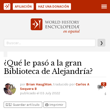
AFILIACIÓN
HAZ UNA DONACIÓN
en español
❯
¿Qué le pasó a la gran
Biblioteca de Alejandría?
por
Brian Haughton
, traducido por
Carlos A
Sequera B
publicado el
03 July 2022
4
bookmark_add
bookmark_added
print
Guardar artículo
Imprimir