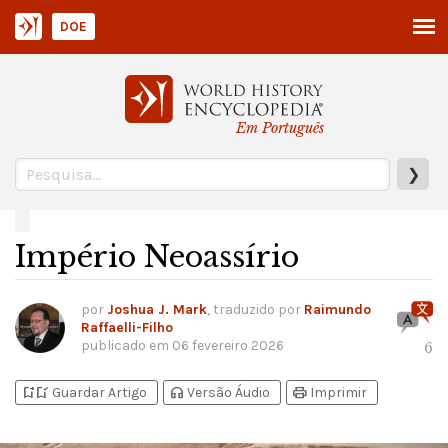
DOE
Em Português
❯
Império Neoassírio
por
Joshua J. Mark
, traduzido por
Raimundo
Raffaelli-Filho
publicado em
06 fevereiro 2026
6
bookmark_add
bookmark_added
headphones
print
Guardar Artigo
Versão Áudio
Imprimir