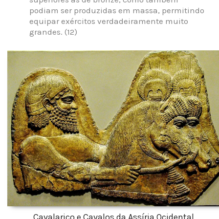
podiam ser produzidas em massa, permitindo
equipar exércitos verdadeiramente muito
grandes. (12)
Cavalariço e Cavalos da Assíria Ocidental