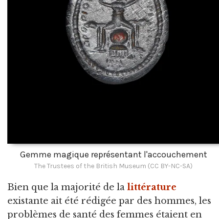
Gemme magique représentant l'accouchement
The Trustees of the British Museum (CC BY-NC-SA)
Bien que la majorité de la
littérature
existante ait été rédigée par des hommes, les
problèmes de santé des femmes étaient en