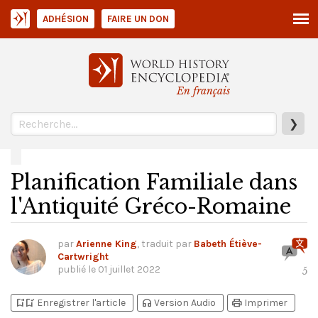
ADHÉSION
FAIRE UN DON
En français
❯
Planification Familiale dans
l'Antiquité Gréco-Romaine
par
Arienne King
, traduit par
Babeth Étiève-
Cartwright
publié le
01 juillet 2022
5
bookmark_add
bookmark_added
headphones
print
Enregistrer l'article
Version Audio
Imprimer