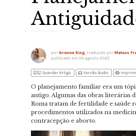
Antiguida
por
Arienne King
, traduzido por
Mateus Fr
publicado em
04 agosto 2022
bookmark_add
bookmark_added
headphones
print
Guardar Artigo
Versão Áudio
Imprimi
O planejamento familiar era um tópi
antigo. Algumas das obras literárias 
Roma tratam de fertilidade e saúde r
procedimentos utilizados na medici
contracepção e aborto.