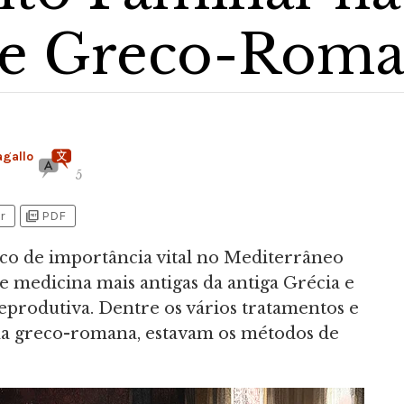
de Greco-Roma
agallo
5
picture_as_pdf
r
PDF
co de importância vital no Mediterrâneo
de medicina mais antigas da antiga Grécia e
eprodutiva. Dentre os vários tratamentos e
na greco-romana, estavam os métodos de