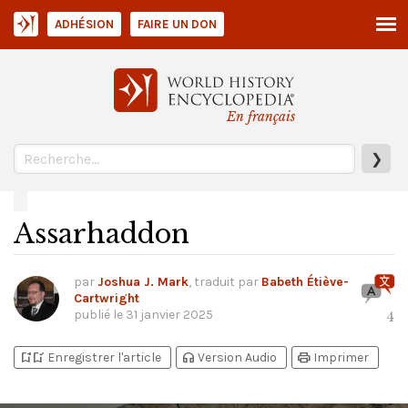
ADHÉSION
FAIRE UN DON
En français
❯
Assarhaddon
par
Joshua J. Mark
, traduit par
Babeth Étiève-
Cartwright
publié le
31 janvier 2025
4
bookmark_add
bookmark_added
headphones
print
Enregistrer l'article
Version Audio
Imprimer