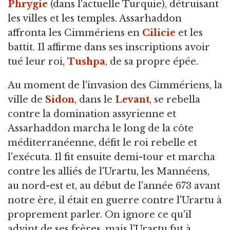
Phrygie
(dans l'actuelle Turquie), détruisant
les villes et les temples. Assarhaddon
affronta les Cimmériens en
Cilicie
et les
battit. Il affirme dans ses inscriptions avoir
tué leur roi,
Tushpa
, de sa propre épée.
Au moment de l'invasion des Cimmériens, la
ville de
Sidon
, dans le
Levant
, se rebella
contre la domination assyrienne et
Assarhaddon marcha le long de la côte
méditerranéenne, défit le roi rebelle et
l'exécuta. Il fit ensuite demi-tour et marcha
contre les alliés de l'Urartu, les Mannéens,
au nord-est et, au début de l'année 673 avant
notre ère, il était en guerre contre l'Urartu à
proprement parler. On ignore ce qu'il
advint de ses frères, mais l'Urartu fut à