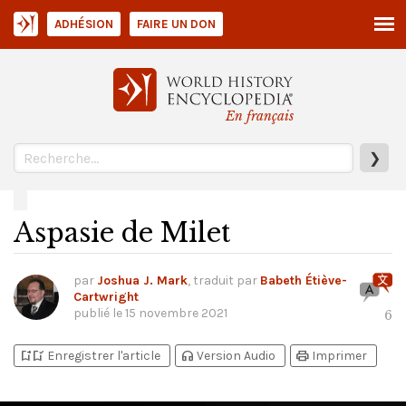
ADHÉSION
FAIRE UN DON
En français
❯
Aspasie de Milet
par
Joshua J. Mark
, traduit par
Babeth Étiève-
Cartwright
publié le
15 novembre 2021
6
bookmark_add
bookmark_added
headphones
print
Enregistrer l'article
Version Audio
Imprimer