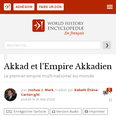
ADHÉSION
FAIRE UN DON
En français
❯
Akkad et l'Empire Akkadien
Le premier empire multinational au monde
par
Joshua J. Mark
, traduit par
Babeth Étiève-
Cartwright
publié le
14 mai 2022
11
bookmark_add
bookmark_added
headphones
print
Enregistrer l'article
Version Audio
Imprimer