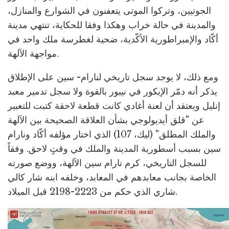
الجوتيين، وتركوا الموتى يتعفنون في الشوارع والمنازل،
والمدينة في حالة خراب وهكذا وفقا للحكاية، تنتهي مدينة
أكّاد والإمبراطورية الأكّدية، ضحية لغطرسة ملك واحد في
مواجهة الآلهة.
ومع ذلك، لا يوجد سجل تاريخي لنارام- سين على الإطلاق
يذكر أنه دمّر الإيكور في نيبور بالقوة ولا سجل تدمير معبد
إنليل ويعتقد أن لعنة أغادي كانت قطعة لاحقة كتبت للتعبير
عن "قلق أيديولوجي بشأن العلاقة الصحيحة بين الآلهة
والملك المطلق" (ليك، 107) الذي اختار مؤلفه أكّاد ونارام
سين بسبب أسطورية المدينة والملك في وقتٍ لاحق. وفقاً
للسجل التاريخي، كرم نارام سين الآلهة، ووضع صورته
الخاصة بجانب معابدهم في المعابد، وخلفه ابنه شار كالي
شاري الذي حكم من 2223-2198 قبل الميلاد.