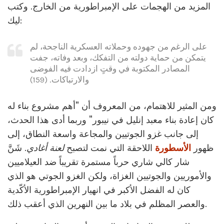
المزيد من الهجمات على الإمبراطورية من الخارج. وكتب
ليك:
على الرغم من جهوده وحملاته العسكرية الناجحة، لم
يتمكن من حماية دولته من التفكك، وبعد وفاته، جفت
المصادر المكتوبة في وقتٍ ازدادت فيه الفوضى
والارتباكات. (159)
ومن المثير للاهتمام، من المعروف أن "أهم مشروع بناء له
كان إعادة بناء معبد إنليل في نيبور" وربما أدى هذا الحدث،
إلى جانب غزو الجوتيين والمجاعة واسعة النطاق، إلى
ظهور
الأسطورة
اللاحقة التي نمت لتصبح
لعنة أغادي
. شَنَّ
شار كالي شاري حرباً مستمرة تقريباً ضد العيلاميين
والأموريين والجوتيين الغزاة، ولكن الغزو الجوتي هو الذي
كان له الفضل الأكبر في انهيار الإمبراطورية الأكّدية
والعصر المظلم في بلاد ما بين النهرين الذي أعقب ذلك.