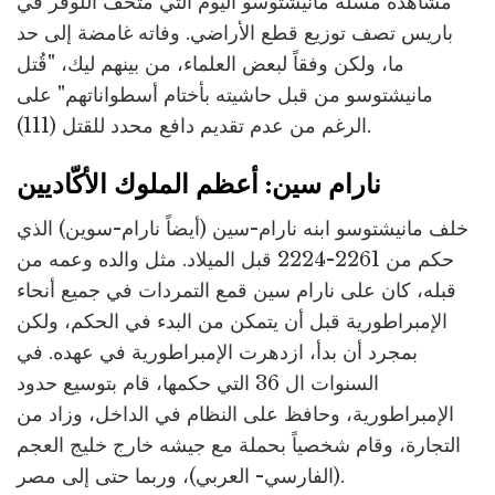
مشاهدة مسلّة مانيشتوسو اليوم التي متحف اللوفر في
باريس تصف توزيع قطع الأراضي. وفاته غامضة إلى حد
ما، ولكن وفقاً لبعض العلماء، من بينهم ليك، "قُتل
مانيشتوسو من قبل حاشيته بأختام أسطواناتهم" على
الرغم من عدم تقديم دافع محدد للقتل (111).
نارام سين: أعظم الملوك الأكّاديين
خلف مانيشتوسو ابنه نارام-سين (أيضاً نارام-سوين) الذي
حكم من 2261-2224 قبل الميلاد. مثل والده وعمه من
قبله، كان على نارام سين قمع التمردات في جميع أنحاء
الإمبراطورية قبل أن يتمكن من البدء في الحكم، ولكن
بمجرد أن بدأ، ازدهرت الإمبراطورية في عهده. في
السنوات ال 36 التي حكمها، قام بتوسيع حدود
الإمبراطورية، وحافظ على النظام في الداخل، وزاد من
التجارة، وقام شخصياً بحملة مع جيشه خارج خليج العجم
(الفارسي- العربي)، وربما حتى إلى مصر.