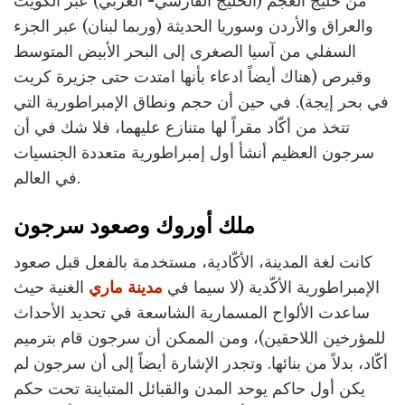
من خليج العجم (الخليج الفارسي- العربي) عبر الكويت
والعراق والأردن وسوريا الحديثة (وربما لبنان) عبر الجزء
السفلي من آسيا الصغرى إلى البحر الأبيض المتوسط
وقبرص (هناك أيضاً ادعاء بأنها امتدت حتى جزيرة كريت
في بحر إيجة). في حين أن حجم ونطاق الإمبراطورية التي
تتخذ من أكّاد مقراً لها متنازع عليهما، فلا شك في أن
سرجون العظيم أنشأ أول إمبراطورية متعددة الجنسيات
في العالم.
ملك أوروك وصعود سرجون
كانت لغة المدينة، الأكّادية، مستخدمة بالفعل قبل صعود
الإمبراطورية الأكّدية (لا سيما في
مدينة ماري
الغنية حيث
ساعدت الألواح المسمارية الشاسعة في تحديد الأحداث
للمؤرخين اللاحقين)، ومن الممكن أن سرجون قام بترميم
أكّاد، بدلاً من بنائها. وتجدر الإشارة أيضاً إلى أن سرجون لم
يكن أول حاكم يوحد المدن والقبائل المتباينة تحت حكم