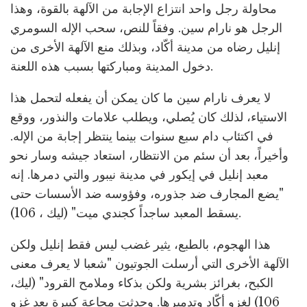
محاولة رجل واحد انتزاع الإجابة من الآلهة بالقوة، وهذا
الرجل هو نارام سين. وفقاً للنص، سحب الإله السومري
إنليل رضاه من مدينة أكّاد، وبذلك منع الآلهة الأخرى من
دخول المدينة ومباركتها بسبب هذه اللعنة.
لا يعرف نارام سين ما كان يمكن أن يفعله لتحمل هذا
الاستياء، لذلك كان يُصلي، ويطلب علامات والنذور، ووقع
في اكتئاب دام سبع سنوات بينما ينتظر إجابة من الإله.
وأخيراً، بعد أن سئم من الانتظار، استعاد جيشه وسار نحو
معبد إنليل في إيكور في مدينة نيبور والتي دمرها. إنه
"يضع المجارف ضد جذوره، وفؤوسه ضد الأسسات حتى
يسقط المعبد ساجداً كجندي ميت" (ليك ، 106).
هذا الهجوم، بالطبع، يثير غضب ليس فقط إنليل ولكن
الآلهة الأخرى التي أرسلت الجوتيون "شعبا لا يعرف معنى
الكبح، بغرائز بشرية ولكن بذكاء وملامح القرود" (ليك،
106) لغزو أكّاد وتدميرها. وحدثت مجاعة كبيرة بعد غزو