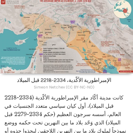
الإمبراطورية الأكّدية، 2334-2218 قبل الميلاد
Simeon Netchev (CC BY-NC-ND)
كانت مدينة أكّاد مقر الإمبراطورية الأكّدية (2334-2218
قبل الميلاد)، أول كيان سياسي متعدد الجنسيات في
العالم، أسسه سرجون العظيم (حكم 2334-2279 قبل
الميلاد) الذي وَحّد بلاد ما بين النهرين تحت حكمه ووضع
نموذجاً لملوك بلاد ما بين النهرين اللاحقين ليحذوا حذوه أو