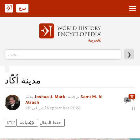
تبرع
بالعربية
❯
مدينة أكّاد
Sami M. Al
، ترجمة
Joshua J. Mark
بقلم
Atrash
28 September 2022
نُشر في
11
bookmark_add
bookmark_added
print
حفظ المقال
طباعة