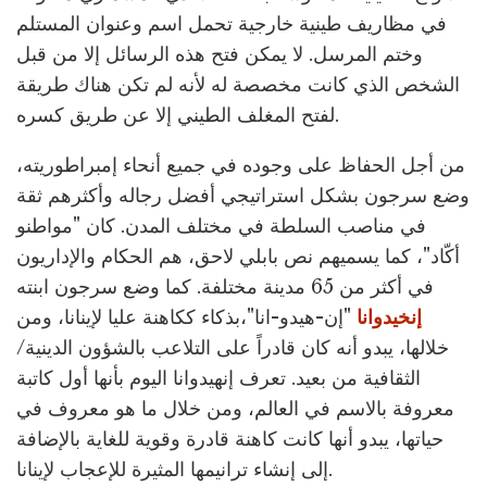
في مظاريف طينية خارجية تحمل اسم وعنوان المستلم
وختم المرسل. لا يمكن فتح هذه الرسائل إلا من قبل
الشخص الذي كانت مخصصة له لأنه لم تكن هناك طريقة
لفتح المغلف الطيني إلا عن طريق كسره.
من أجل الحفاظ على وجوده في جميع أنحاء إمبراطوريته،
وضع سرجون بشكل استراتيجي أفضل رجاله وأكثرهم ثقة
في مناصب السلطة في مختلف المدن. كان "مواطنو
أكّاد"، كما يسميهم نص بابلي لاحق، هم الحكام والإداريون
في أكثر من 65 مدينة مختلفة. كما وضع سرجون ابنته
إنخيدوانا
"إن-هيدو-انا"،بذكاء ككاهنة عليا لإينانا، ومن
خلالها، يبدو أنه كان قادراً على التلاعب بالشؤون الدينية/
الثقافية من بعيد. تعرف إنهيدوانا اليوم بأنها أول كاتبة
معروفة بالاسم في العالم، ومن خلال ما هو معروف في
حياتها، يبدو أنها كانت كاهنة قادرة وقوية للغاية بالإضافة
إلى إنشاء ترانيمها المثيرة للإعجاب لإينانا.