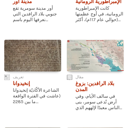
الإمبراطورية الرومانية
مدينة أور
كانت الإمبراطورية
أور مدينة سومرية تقع
الرومانية، في أوج عظمتها
جنوبي بلاد الرافدين التي
(حوالي عام 117م)، أكثر...
نعرفها اليوم باسم...
مقال
تعريف
بلاد الرافدين: بزوغ
إنخيدوانا
المدن
الشاعرة الأكّاديّة إنخيدوانا
(عاشت في الفترة الواقعة
في سالف الأيام، وفي
ما بين 2285...
أرض تُدعى سومر، بنى
الناس معبدًا لإلههم الذي...