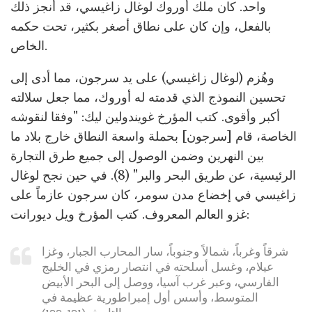
واحد. كان ملك أوروك لوغال زاغيسي، قد أنجز ذلك
بالفعل، وإن كان على نطاق أصغر بكثير، تحت حكمه
الخاص.
وهُزم (لوغال زاغيسي) على يد سرجون، مما أدى إلى
تحسين النموذج الذي قدمته له أوروك، مما جعل سلالته
أكبر وأقوى. كتب المؤرخ غويندولين ليك: "وفقا لنقوشه
الخاصة، قام [سرجون] بحملة واسعة النطاق خارج بلاد ما
بين النهرين وضمن الوصول إلى جميع طرق التجارة
الرئيسية، عن طريق البحر والبر" (8). في حين نجح لوغال
زاغيسي في إخضاع مدن سومر، كان سرجون عازماً على
غزو العالم المعروف. كتب المؤرخ ويل ديورانت:
شرقاً وغرباً، شمالاً وجنوباً، سار المحارب الجبار، وغزا
عيلام، وغسل أسلحته في انتصار رمزي في الخليج
الفارسي، وعبر غرب آسيا، ووصل إلى البحر الأبيض
المتوسط، وأسس أول إمبراطورية عظيمة في