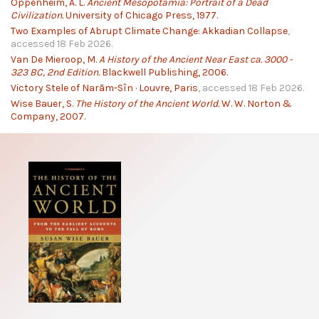
Oppenheim, A. L.
Ancient Mesopotamia: Portrait of a Dead
Civilization.
University of Chicago Press, 1977.
Two Examples of Abrupt Climate Change: Akkadian Collapse
,
accessed 18 Feb 2026.
Van De Mieroop, M.
A History of the Ancient Near East ca. 3000 -
323 BC, 2nd Edition.
Blackwell Publishing, 2006.
Victory Stele of Narām-Sîn · Louvre, Paris
, accessed 18 Feb 2026.
Wise Bauer, S.
The History of the Ancient World.
W. W. Norton &
Company, 2007.