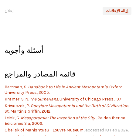
إزالة الإعلانات
إعلان
أسئلة وأجوبة
قائمة المصادر والمراجع
Bertman, S.
Handbook to Life in Ancient Mesopotamia.
Oxford
University Press, 2005.
Kramer, S. N.
The Sumerians.
University of Chicago Press, 1971.
Kriwaczek, P.
Babylon: Mesopotamia and the Birth of Civilization.
St. Martin's Griffin, 2012.
Leick, G.
Mesopotamia: The Invention of the City .
Paidos Iberica
Ediciones S a, 2002.
Obelisk of Manishtusu - Louvre Museum
, accessed 18 Feb 2026.