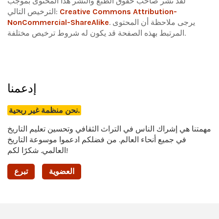
لقد نشر صاحب حقوق الطبع والنشر هذا المحتوى بموجب
Creative Commons Attribution-
الترخيص التالي:
يرجى ملاحظة أن المحتوى
.
NonCommercial-ShareAlike
المرتبط بهذه الصفحة قد يكون له شروط ترخيص مختلفة.
إدعمنا
نحن منظمة غير ربحية.
مهمتنا هي إشراك الناس في التراث الثقافي وتحسين تعليم التاريخ
في جميع أنحاء العالم. من فضلكم ادعموا موسوعة التاريخ
العالمي. شكرًا لكم!
العضوية
تبرع