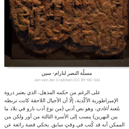
مسلّة النصر لنارام- سين
Jan van der Crabben (CC BY-NC-SA)
على الرغم من حكمه المذهل، الذي يعتبر ذروة
الإمبراطورية الأكّدية، إلّا أن الأجيال اللاحقة كانت تربطه
بلعنة أغادي
، وهو نص أدبي (من نوع أدب نارو في بلاد ما
بين النهرين) ينسب إلى الأسرة الثالثة من أور ولكن من
الممكن أنه قد كُتب في وقتٍ سابق. يحكي قصة رائعة عن