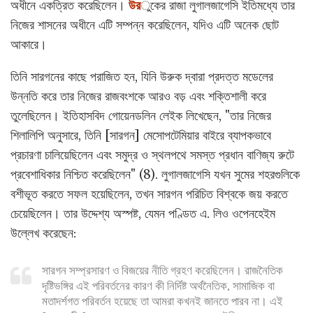
অধীনে একত্রিত করেছিলেন।
উর
ুকের রাজা লুগালজাগেসি ইতিমধ্যে তার
নিজের শাসনের অধীনে এটি সম্পন্ন করেছিলেন, যদিও এটি অনেক ছোট
আকারে।
তিনি সারগনের কাছে পরাজিত হন, যিনি উরুক দ্বারা প্রদত্ত মডেলের
উন্নতি করে তার নিজের রাজবংশকে আরও বড় এবং শক্তিশালী করে
তুলেছিলেন। ইতিহাসবিদ গোয়েনডলিন লেইক লিখেছেন, "তার নিজের
শিলালিপি অনুসারে, তিনি [সারগন] মেসোপটেমিয়ার বাইরে ব্যাপকভাবে
প্রচারণা চালিয়েছিলেন এবং সমুদ্র ও স্থলপথে সমস্ত প্রধান বাণিজ্য রুটে
প্রবেশাধিকার নিশ্চিত করেছিলেন" (8). লুগালজাগেসি যখন সুমের শহরগুলিকে
বশীভূত করতে সফল হয়েছিলেন, তখন সারগন পরিচিত বিশ্বকে জয় করতে
চেয়েছিলেন। তার উদ্দেশ্য অস্পষ্ট, যেমন পণ্ডিত এ. লিও ওপেনহেইম
উল্লেখ করেছেন:
সারগন সম্প্রসারণ ও বিজয়ের নীতি গ্রহণ করেছিলেন। রাজনৈতিক
দৃষ্টিভঙ্গির এই পরিবর্তনের কারণ কী নির্দিষ্ট অর্থনৈতিক, সামাজিক বা
মতাদর্শগত পরিবর্তন হয়েছে তা আমরা কখনই জানতে পারব না। এই