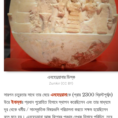
এনহেদুয়ানার ডিস্ক
Zunkir (CC BY)
সারগন চতুরতার সাথে তার মেয়ে
এনহেদুয়ানা
কে (প্রায় 2300 খ্রিস্টপূর্বাব্দ)
উরে
ইনান্না
র প্রধান পুরোহিত হিসাবে স্থাপন করেছিলেন এবং তার মাধ্যমে
দূর থেকে ধর্মীয় / সাংস্কৃতিক বিষয়গুলি পরিচালনা করতে সক্ষম হয়েছিলেন
বলে মনে হয়। এনহেদুয়ানা আজ বিশ্বের প্রথম লেখক হিসাবে পরিচিত, তবে