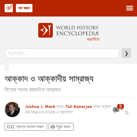
দান করুন
বাঙালিতে
❯
আক্কাদ ও আক্কাদীয় সাম্রাজ্য
বিশ্বের প্রথম বহুজাতিক সাম্রাজ্য
Joshua J. Mark
দ্বারা,
Tuli Banerjee
দ্বারা অনূদিত
06 March 2026
-এ প্রকাশিত
11
bookmark_add
bookmark_added
print
প্রবন্ধ সংরক্ষণ করুন
প্রিন্ট করুন