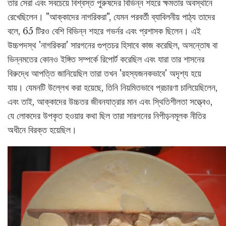
তার সেরা এবং সবচেয়ে বিশ্বস্ত পুরুষদের বিভিন্ন শহরে ক্ষমতার অবস্থানে
রেখেছিলেন। "আক্কাদের নাগরিকরা", যেমন পরবর্তী ব্যাবিলনীয় পাঠ্য তাদের
বলে, 65 টিরও বেশি বিভিন্ন শহরে গভর্নর এবং প্রশাসক ছিলেন। এই
উচ্চপদস্থ 'নাগরিকরা' সারগনের গুপ্তচর হিসাবে কাজ করেছিল, অসন্তোষ বা
ভিন্নমতের কোনও ইঙ্গিত সম্পর্কে রিপোর্ট করেছিল এবং যারা তার শাসনের
বিরুদ্ধে আপত্তি জানিয়েছিল তারা তখন 'রহস্যজনকভাবে' অদৃশ্য হয়ে
যায়। যেমনটি উল্লেখ করা হয়েছে, তিনি নিয়মিতভাবে প্রচারণা চালিয়েছিলেন,
এবং তাই, আক্কাদের উচ্চতর জীবনযাত্রার মান এবং স্থিতিশীলতা সত্ত্বেও,
যে লোকদের উপকৃত হওয়ার কথা ছিল তারা সারগনের নিপীড়নমূলক নীতির
অধীনে বিরক্ত হয়েছিল।