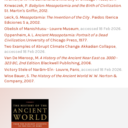
Kriwaczek, P.
Babylon: Mesopotamia and the Birth of Civilization.
St. Martin's Griffin, 2012.
Leick, G.
Mesopotamia: The Invention of the City .
Paidos Iberica
Ediciones S a, 2002.
Obelisk of Manishtusu - Louvre Museum
, accessed 18 Feb 2026.
Oppenheim, A. L.
Ancient Mesopotamia: Portrait of a Dead
Civilization.
University of Chicago Press, 1977.
Two Examples of Abrupt Climate Change: Akkadian Collapse
,
accessed 18 Feb 2026.
Van De Mieroop, M.
A History of the Ancient Near East ca. 3000 -
323 BC, 2nd Edition.
Blackwell Publishing, 2006.
Victory Stele of Narām-Sîn · Louvre, Paris
, accessed 18 Feb 2026.
Wise Bauer, S.
The History of the Ancient World.
W. W. Norton &
Company, 2007.