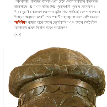
[আক্কাদীয়] রাজাদের সাফল্য এখন থেকে মেসোপটেমিয়ার শাসকদের
রাজনৈতিক ধারণা এবং দাবির উপর প্রভাবশালী প্রভাব ফেলেছিল।
উরের সুমেরীয় রাজবংশ (আপনার তৃতীয় নামে পরিচিত) কেবল সারগনের
উদাহরণ অনুসরণ করেনি, তবে পরবর্তী সহস্রাব্দ বা তারও বেশি সময়ের
আসিরিয়া
ন রাজারা তাকে তাদের প্রোটোটাইপ এবং তাদের রাজনৈতিক
আকাঙ্ক্ষার মডেল হিসাবে গ্রহণ করেছিলেন।
(52)