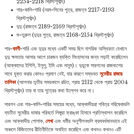
2254-2218 খ্রিস্টপূর্বাব্দ)
শার-কালি-শারি (নরম-সিনের পুত্র, রাজত্ব 2217-2193
খ্রিস্টপূর্বাব্দ)
দুদু (রাজত্ব 2189-2169 খ্রিস্টপূর্বাব্দ)
শু-তুরুল (দুদুর পুত্র, রাজত্ব 2168-2154 খ্রিস্টপূর্বাব্দ)
শার-
কালী
-শারি এবং দুদুর মধ্যে একটি সময় ছিল নাগরিক অস্থিরতা যেখানে
দুদু ক্ষমতায় আসার আগে চারজন ব্যক্তি সিংহাসনের জন্য লড়াই করেছিলেন
(আক্কাদের ইগিগি, ইলুলু, ইমি এবং নানুম)। দুডুকে সারগনের রাজবংশের
সাথে যুক্ত করার কোনও প্রমাণ নেই, যার কারণে সম্ভবত
সুমেরীয় রাজার
তালিকা
(আপনার তৃতীয় সময়কালে রচিত, প্রায় 2112 থেকে প্রায় 2004
খ্রিস্টপূর্বাব্দ) তার বা তার পুত্রের কথা উল্লেখ করে না।
সারগন এবং শার-কালি-শারির সময়ের মধ্যে, আক্কাদীয়রা পবিত্র পরিষেবাগুলি
ব্যতীত সুমেরীয় ভাষার পরিবর্তে লিঙ্গুয়া ফ্রাঙ্কা হিসাবে প্রতিস্থাপন করেছিল
এবং আক্কাদীয় পোশাক,
লেখা
এবং ধর্মীয় অনুশীলনগুলি ক্রমবর্ধমানভাবে এই
অঞ্চলে বিজিতদের রীতিনীতিকে অবহিত করেছিল এবং কখনও কখনও এটি