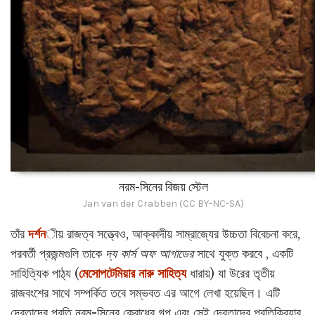
নরম-সিনের বিজয় স্টেল
Jan van der Crabben (CC BY-NC-SA)
তাঁর
দর্শন
ীয় রাজত্ব সত্ত্বেও, আক্কাদীয় সাম্রাজ্যের উচ্চতা বিবেচনা করে,
পরবর্তী প্রজন্মগুলি তাকে
দ্য কার্স অফ আগাডের
সাথে যুক্ত করবে , একটি
সাহিত্যিক পাঠ্য (
মেসোপটেমিয়ার নারু সাহিত্য
ধারায়) যা উরের তৃতীয়
রাজবংশের সাথে সম্পর্কিত তবে সম্ভবত এর আগে লেখা হয়েছিল। এটি
দেবতাদের প্রতি নরম-সিনের ক্রোধের গল্প এবং সেই দেবতাদের প্রতিক্রিয়ার