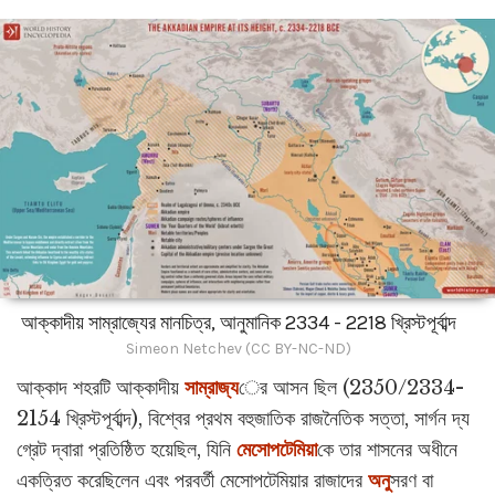
আক্কাদীয় সাম্রাজ্যের মানচিত্র, আনুমানিক 2334 - 2218 খ্রিস্টপূর্বাব্দ
Simeon Netchev (CC BY-NC-ND)
আক্কাদ শহরটি আক্কাদীয়
সাম্রাজ্য
ের আসন ছিল (2350/2334-
2154 খ্রিস্টপূর্বাব্দ), বিশ্বের প্রথম বহুজাতিক রাজনৈতিক সত্তা, সার্গন দ্য
গ্রেট দ্বারা প্রতিষ্ঠিত হয়েছিল, যিনি
মেসোপটেমিয়া
কে তার শাসনের অধীনে
একত্রিত করেছিলেন এবং পরবর্তী মেসোপটেমিয়ার রাজাদের
অনু
সরণ বা