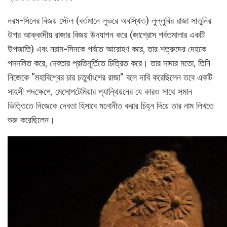
নরম-সিনের বিজয় স্টেল (বর্তমানে লুভরে অবস্থিত) লুল্লুবির রাজা সাতুনির
উপর আক্কাদীয় রাজার বিজয় উদযাপন করে (জাগ্রোস পর্বতমালার একটি
উপজাতি) এবং নরাম-সিনকে পর্বতে আরোহণ করে, তার শত্রুদের দেহকে
পদদলিত করে, দেবতার প্রতিমূর্তিতে চিত্রিত করে। তার দাদার মতো, তিনি
নিজেকে "মহাবিশ্বের চার চতুর্থাংশের রাজা" বলে দাবি করেছিলেন তবে একটি
সাহসী পদক্ষেপে, মেসোপটেমিয়ার প্যান্থিয়নের যে কারও সাথে সমান
ভিত্তিতে নিজেকে দেবতা হিসাবে মনোনীত করার চিহ্ন দিয়ে তার নাম লিখতে
শুরু করেছিলেন।