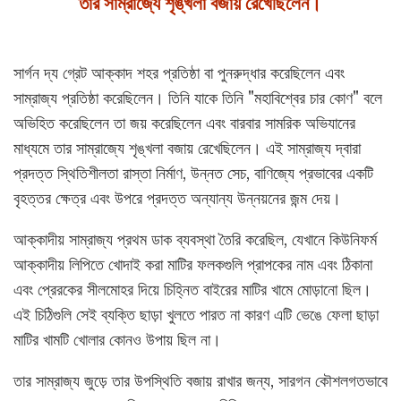
তার সাম্রাজ্যে শৃঙ্খলা বজায় রেখেছিলেন।
সার্গন দ্য গ্রেট আক্কাদ শহর প্রতিষ্ঠা বা পুনরুদ্ধার করেছিলেন এবং
সাম্রাজ্য প্রতিষ্ঠা করেছিলেন। তিনি যাকে তিনি "মহাবিশ্বের চার কোণ" বলে
অভিহিত করেছিলেন তা জয় করেছিলেন এবং বারবার সামরিক অভিযানের
মাধ্যমে তার সাম্রাজ্যে শৃঙ্খলা বজায় রেখেছিলেন। এই সাম্রাজ্য দ্বারা
প্রদত্ত স্থিতিশীলতা রাস্তা নির্মাণ, উন্নত সেচ, বাণিজ্যে প্রভাবের একটি
বৃহত্তর ক্ষেত্র এবং উপরে প্রদত্ত অন্যান্য উন্নয়নের জন্ম দেয়।
আক্কাদীয় সাম্রাজ্য প্রথম ডাক ব্যবস্থা তৈরি করেছিল, যেখানে কিউনিফর্ম
আক্কাদীয় লিপিতে খোদাই করা মাটির ফলকগুলি প্রাপকের নাম এবং ঠিকানা
এবং প্রেরকের সীলমোহর দিয়ে চিহ্নিত বাইরের মাটির খামে মোড়ানো ছিল।
এই চিঠিগুলি সেই ব্যক্তি ছাড়া খুলতে পারত না কারণ এটি ভেঙে ফেলা ছাড়া
মাটির খামটি খোলার কোনও উপায় ছিল না।
তার সাম্রাজ্য জুড়ে তার উপস্থিতি বজায় রাখার জন্য, সারগন কৌশলগতভাবে