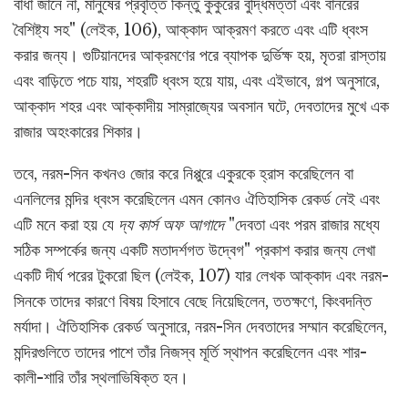
বাধা জানে না, মানুষের প্রবৃত্তি কিন্তু কুকুরের বুদ্ধিমত্তা এবং বানরের
বৈশিষ্ট্য সহ" (লেইক, 106), আক্কাদ আক্রমণ করতে এবং এটি ধ্বংস
করার জন্য। গুটিয়ানদের আক্রমণের পরে ব্যাপক দুর্ভিক্ষ হয়, মৃতরা রাস্তায়
এবং বাড়িতে পচে যায়, শহরটি ধ্বংস হয়ে যায়, এবং এইভাবে, গল্প অনুসারে,
আক্কাদ শহর এবং আক্কাদীয় সাম্রাজ্যের অবসান ঘটে, দেবতাদের মুখে এক
রাজার অহংকারের শিকার।
তবে, নরম-সিন কখনও জোর করে নিপ্পুরে একুরকে হ্রাস করেছিলেন বা
এনলিলের মন্দির ধ্বংস করেছিলেন এমন কোনও ঐতিহাসিক রেকর্ড নেই এবং
এটি মনে করা হয় যে
দ্য কার্স অফ আগাদে
"দেবতা এবং পরম রাজার মধ্যে
সঠিক সম্পর্কের জন্য একটি মতাদর্শগত উদ্বেগ" প্রকাশ করার জন্য লেখা
একটি দীর্ঘ পরের টুকরো ছিল (লেইক, 107) যার লেখক আক্কাদ এবং নরম-
সিনকে তাদের কারণে বিষয় হিসাবে বেছে নিয়েছিলেন, ততক্ষণে, কিংবদন্তি
মর্যাদা। ঐতিহাসিক রেকর্ড অনুসারে, নরম-সিন দেবতাদের সম্মান করেছিলেন,
মন্দিরগুলিতে তাদের পাশে তাঁর নিজস্ব মূর্তি স্থাপন করেছিলেন এবং শার-
কালী-শারি তাঁর স্থলাভিষিক্ত হন।