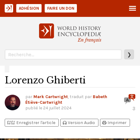
ADHÉSION
FAIRE UN DON
En français
❯
Lorenzo Ghiberti
par
Mark Cartwright
, traduit par
Babeth
Étiève-Cartwright
publié le
24 juillet 2024
3
bookmark_add
bookmark_added
headphones
print
Enregistrer l'article
Version Audio
Imprimer