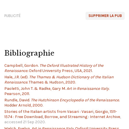
PUBLICITÉ
SUPPRIMER LA PUB
Bibliographie
Campbell, Gordon.
The Oxford Illustrated History of the
Renaissance.
Oxford University Press, USA, 2021.
Hale, J.R. (ed).
The Thames & Hudson Dictionary of the Italian
Renaissance.
Thames & Hudson, 2020.
Paoletti, John T. & Radke, Gary M.
Art in Renaissance Italy.
Pearson, 2011.
Rundle, David.
The Hutchinson Encyclopedia of the Renaissance.
Hodder Arnold, 2000.
Stories of the Italian artists from Vasari : Vasari, Giorgio, 1511-
1574 : Free Download, Borrow, and Streaming : Internet Archive
,
accessed 21 Sep 2020.
Welch, Evelyn.
Art in Renaissance Italy.
Oxford University Press,