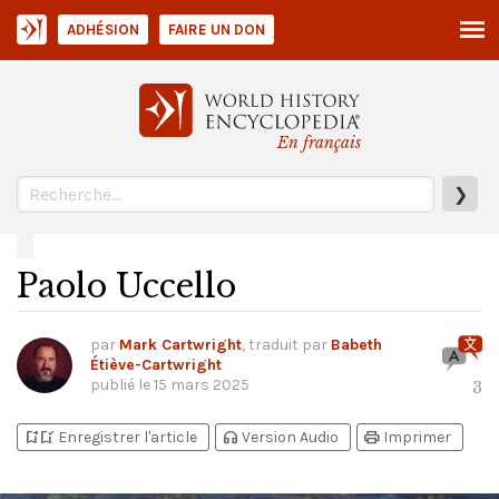
ADHÉSION
FAIRE UN DON
En français
❯
Paolo Uccello
par
Mark Cartwright
, traduit par
Babeth
Étiève-Cartwright
publié le
15 mars 2025
3
bookmark_add
bookmark_added
headphones
print
Enregistrer l'article
Version Audio
Imprimer