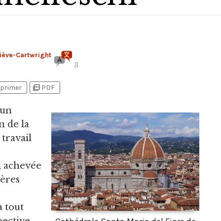
iève-Cartwright
3
picture_as_pdf
primer
PDF
 un
n de la
travail
, achevée
pères
a tout