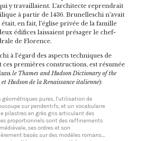
ui y travaillaient. L'architecte reprendrait
lique à partir de 1436. Brunelleschi n'avait
ait, en fait, l'église privée de la famille
deux édifices laissaient présager le chef-
drale de Florence.
hi à l'égard des aspects techniques de
 ces premières constructions, est résumée
 dans
le Thames and Hudson Dictionary of the
 et Hudson de la Renaissance italienne
):
s géométriques pures, l'utilisation de
oucoupe sur pendentifs, et un vocabulaire
 pilastres en grès gris articulant des
mes proportionnels sont des raffinements
 médiévale, ses ordres et son
ièrement basés sur des modèles romans...