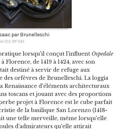
'Isaac par Brunelleschi
ko (CC BY-SA)
ratique lorsqu'il conçut l'influent
Ospedale
 à Florence, de 1419 à 1424, avec son
était destiné à servir de refuge aux
de des orfèvres de Brunelleschi. La loggia
 la Renaissance d'éléments architecturaux
ns toscans et jouant avec des proportions
erbe projet à Florence est le cube parfait
ristie de la basilique San Lorenzo (1418-
était une telle merveille, même lorsqu'elle
oules d'admirateurs qu'elle attirait