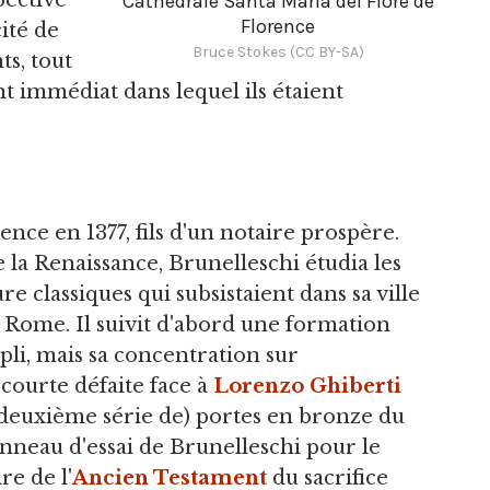
pective
Cathédrale Santa Maria del Fiore de
Florence
cité de
Bruce Stokes (CC BY-SA)
s, tout
 immédiat dans lequel ils étaient
rence en 1377, fils d'un notaire prospère.
la Renaissance, Brunelleschi étudia les
e classiques qui subsistaient dans sa ville
à Rome. Il suivit d'abord une formation
pli, mais sa concentration sur
 courte défaite face à
Lorenzo Ghiberti
 (deuxième série de) portes en bronze du
anneau d'essai de Brunelleschi pour le
re de l'
Ancien Testament
du sacrifice