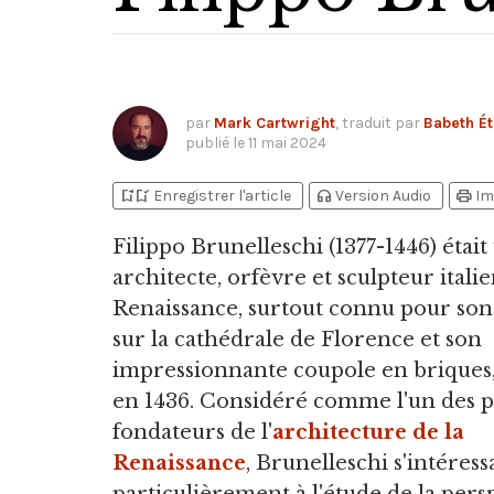
par
Mark Cartwright
, traduit par
Babeth Ét
publié le
11 mai 2024
bookmark_add
bookmark_added
headphones
print
Enregistrer l'article
Version Audio
Im
Filippo Brunelleschi
(1377-1446) était
architecte, orfèvre et sculpteur italie
Renaissance, surtout connu pour son 
sur la cathédrale de Florence et son
impressionnante coupole en briques
en 1436. Considéré comme l'un des 
fondateurs de l'
architecture de la
Renaissance
, Brunelleschi s'intéress