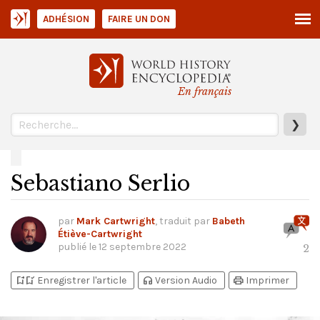
ADHÉSION
FAIRE UN DON
En français
❯
Sebastiano Serlio
par
Mark Cartwright
, traduit par
Babeth
Étiève-Cartwright
publié le
12 septembre 2022
2
bookmark_add
bookmark_added
headphones
print
Enregistrer l'article
Version Audio
Imprimer