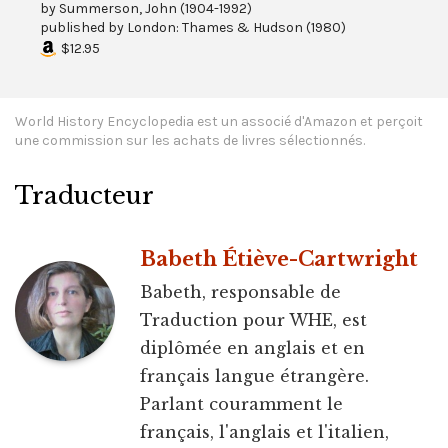
by
Summerson, John (1904-1992)
published by
London: Thames & Hudson
(
1980
)
$12.95
World History Encyclopedia est un associé d'Amazon et perçoit
une commission sur les achats de livres sélectionnés.
Traducteur
Babeth Étiève-Cartwright
Babeth, responsable de
Traduction pour WHE, est
diplômée en anglais et en
français langue étrangère.
Parlant couramment le
français, l'anglais et l'italien,