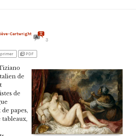
iève-Cartwright
3
picture_as_pdf
primer
PDF
 Tiziano
italien de
t
stes de
gue
t de papes,
 tableaux,