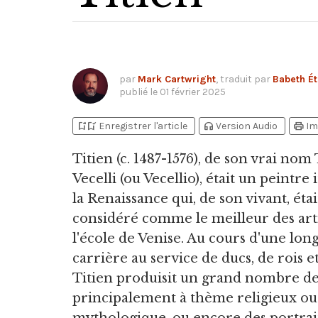
par
Mark Cartwright
, traduit par
Babeth Ét
publié le
01 février 2025
bookmark_add
bookmark_added
headphones
print
Enregistrer l'article
Version Audio
Im
Titien
(c. 1487-1576), de son vrai nom
Vecelli (ou Vecellio), était un peintre 
la Renaissance qui, de son vivant, étai
considéré comme le meilleur des arti
l'école de Venise. Au cours d'une lon
carrière au service de ducs, de rois e
Titien produisit un grand nombre de
principalement à thème religieux ou