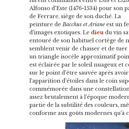
furent commandés entre 1518 et 1523
Alfonso d'Este (1476-1534) pour son pa
de Ferrare, siège de son duché. La
peinture de
Bacchus et Ariane
est un fe
d'images exotiques. Le
dieu
du vin s
entouré de son habituel cortège de n
semblent venir de chasser et de tuer 
un triangle isocèle approximatif poin
est éclairée par le soleil nuageux et 
sur le point d'être sauvée après avo
l'apparition d'étoiles dans le coin su
commémorée dans une constellation 
assez brutalement à l'époque moderne,
partie de la subtilité des couleurs, mê
conforme aux goûts modernes qu'à ce