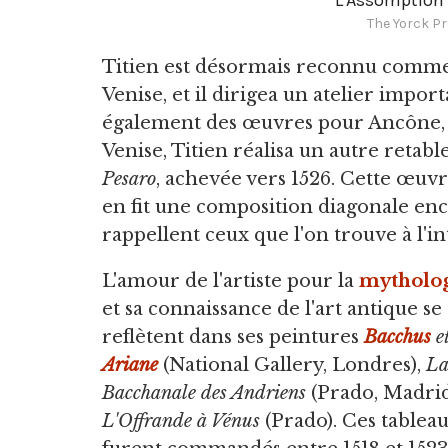
The Yorck Pr
Titien est désormais reconnu comme le
Venise, et il dirigea un atelier import
également des œuvres pour Ancône, B
Venise, Titien réalisa un autre retable
Pesaro
, achevée vers 1526. Cette œuvre
en fit une composition diagonale en
rappellent ceux que l'on trouve à l'int
L'amour de l'artiste pour la
mytholo
et sa connaissance de l'art antique se
reflètent dans ses peintures
Bacchus
e
Ariane
(National Gallery, Londres),
La
Bacchanale des Andriens
(Prado, Madrid
L'Offrande à Vénus
(Prado). Ces tablea