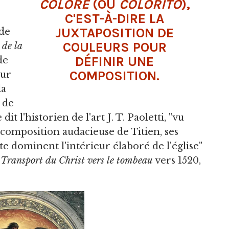
COLORE
(OU
COLORITO
),
C'EST-À-DIRE LA
JUXTAPOSITION DE
de
COULEURS POUR
de la
DÉFINIR UNE
de
COMPOSITION.
eur
la
 de
t l'historien de l'art J. T. Paoletti, "vu
la composition audacieuse de Titien, ses
te dominent l'intérieur élaboré de l'église"
e
Transport du Christ vers le tombeau
vers 1520,