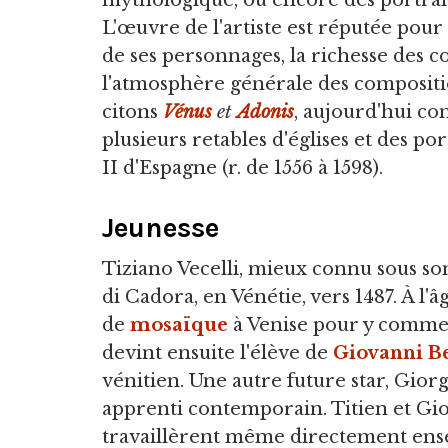
mythologique, ou encore des portrait
L'œuvre de l'artiste est réputée pour
de ses personnages, la richesse des c
l'atmosphère générale des compositio
citons
Vénus
et
Adonis
, aujourd'hui c
plusieurs retables d'églises et des po
II d'Espagne (r. de 1556 à 1598).
Jeunesse
Tiziano Vecelli, mieux connu sous son
di Cadora, en Vénétie, vers 1487. À l'â
de
mosaïque
à Venise pour y commen
devint ensuite l'élève de
Giovanni Be
vénitien. Une autre future star, Giorg
apprenti contemporain. Titien et Gi
travaillèrent même directement ense