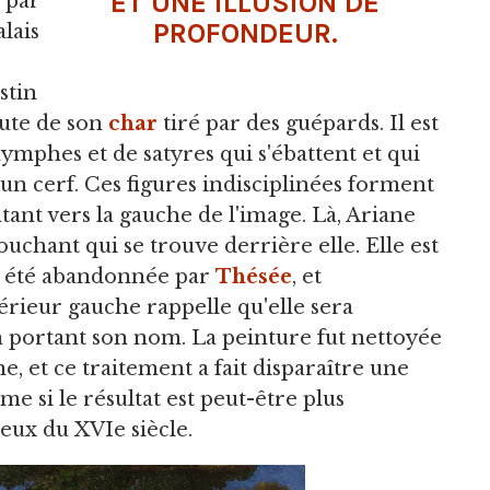
ET UNE ILLUSION DE
 par
PROFONDEUR.
lais
stin
aute de son
char
tiré par des guépards. Il est
ymphes et de satyres qui s'ébattent et qui
un cerf. Ces figures indisciplinées forment
tant vers la gauche de l'image. Là, Ariane
couchant qui se trouve derrière elle. Elle est
ir été abandonnée par
Thésée
, et
périeur gauche rappelle qu'elle sera
portant son nom. La peinture fut nettoyée
 et ce traitement a fait disparaître une
me si le résultat est peut-être plus
ux du XVIe siècle.