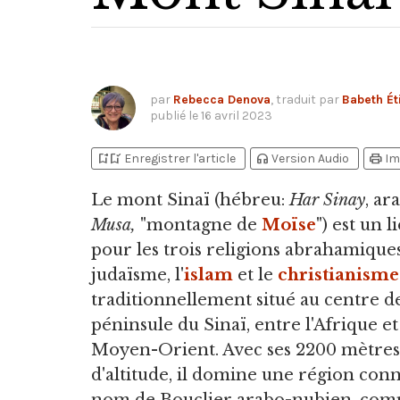
par
Rebecca Denova
, traduit par
Babeth Ét
publié le
16 avril 2023
bookmark_add
bookmark_added
headphones
print
Enregistrer l'article
Version Audio
Im
Le mont Sinaï
(hébreu:
Har Sinay
, ar
Musa,
"montagne de
Moïse
") est un l
pour les trois religions abrahamiques
judaïsme, l'
islam
et le
christianisme
traditionnellement situé au centre de
péninsule du Sinaï, entre l'Afrique et
Moyen-Orient. Avec ses 2200 mètres
d'altitude, il domine une région conn