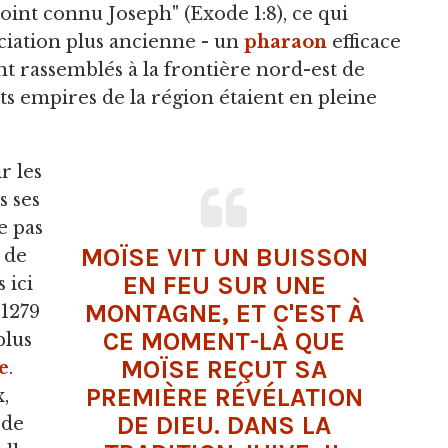
point connu Joseph" (Exode 1:8), ce qui
sociation plus ancienne - un
pharaon
efficace
nt rassemblés à la frontière nord-est de
ts empires de la région étaient en pleine
r les
s ses
e pas
MOÏSE VIT UN BUISSON
s de
EN FEU SUR UNE
 ici
MONTAGNE, ET C'EST À
 1279
CE MOMENT-LÀ QUE
plus
MOÏSE REÇUT SA
e
.
PREMIÈRE RÉVÉLATION
,
DE DIEU. DANS LA
 de