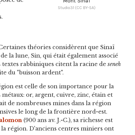
posée de
Mont Sinaï
Studio31 (CC BY-SA)
.
 Certaines théories considèrent que Sinaï
 la lune, Sin, qui était également associé
s textes rabbiniques citent la racine de
seneh
ite du "buisson ardent".
région est celle de son importance pour la
s métaux: or, argent, cuivre, zinc, étain et
ait de nombreuses mines dans la région
nsives le long de la frontière nord-est.
Salomon
(900 ans av. J.-C.), sa richesse est
la région. D'anciens centres miniers ont