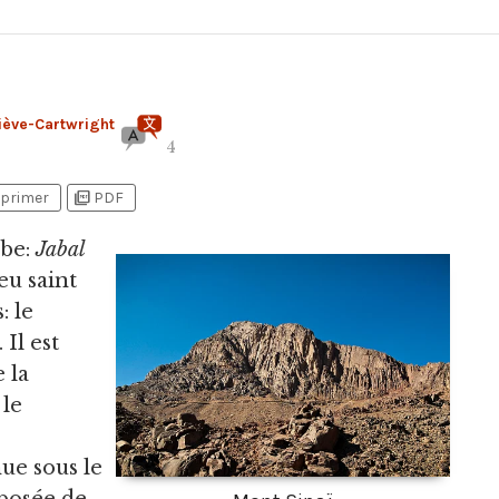
iève-Cartwright
4
picture_as_pdf
primer
PDF
abe:
Jabal
ieu saint
: le
. Il est
 la
 le
ue sous le