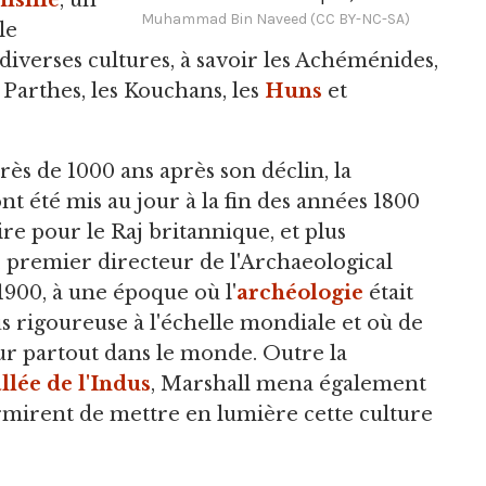
hisme
, un
Muhammad Bin Naveed (CC BY-NC-SA)
le
diverses cultures, à savoir les Achéménides,
s Parthes, les Kouchans, les
Huns
et
rès de 1000 ans après son déclin, la
t été mis au jour à la fin des années 1800
e pour le Raj britannique, et plus
, premier directeur de l'Archaeological
1900, à une époque où l'
archéologie
était
 rigoureuse à l'échelle mondiale et où de
ur partout dans le monde. Outre la
allée de l'Indus
, Marshall mena également
ermirent de mettre en lumière cette culture