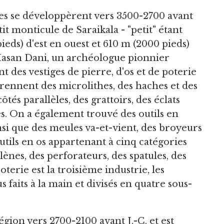
s se développèrent vers 3500-2700 avant
t monticule de Saraikala - "petit" étant
ieds) d'est en ouest et 610 m (2000 pieds)
Hasan Dani, un archéologue pionnier
nt des vestiges de pierre, d'os et de poterie
prennent des microlithes, des haches et des
ôtés parallèles, des grattoirs, des éclats
es. On a également trouvé des outils en
ainsi que des meules va-et-vient, des broyeurs
outils en os appartenant à cinq catégories
nes, des perforateurs, des spatules, des
oterie est la troisième industrie, les
faits à la main et divisés en quatre sous-
ion vers 2700-2100 avant J.-C. et est