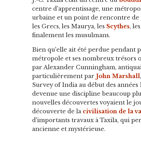
J.-C. Taxila était un centre du
boudd
centre d'apprentissage, une métropo
urbaine et un point de rencontre de 
les Grecs, les Maurya, les
Scythes
, le
finalement les musulmans.
Bien qu'elle ait été perdue pendant p
métropole et ses nombreux trésors on
par Alexander Cunningham, antiquair
particulièrement par
John Marshall
Survey of India au début des années 
devenue une discipline beaucoup plus
nouvelles découvertes voyaient le jo
découverte de la
civilisation de la v
d'importants travaux à Taxila, qui p
ancienne et mystérieuse.