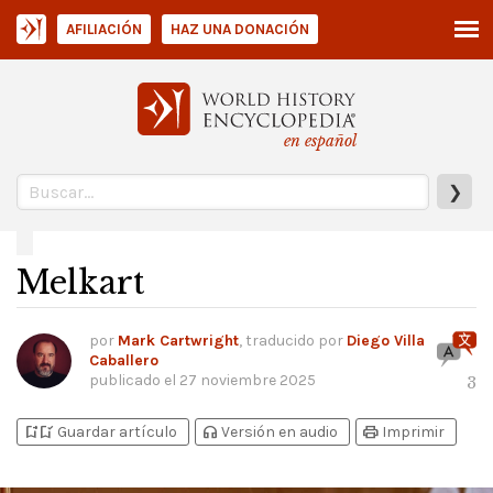
AFILIACIÓN
HAZ UNA DONACIÓN
en español
❯
Melkart
por
Mark Cartwright
, traducido por
Diego Villa
Caballero
publicado el
27 noviembre 2025
3
bookmark_add
bookmark_added
headphones
print
Guardar artículo
Versión en audio
Imprimir