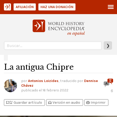
AFILIACIÓN
HAZ UNA DONACIÓN
en español
❯
La antigua Chipre
por
Antonios Loizides
, traducido por
Dennise
Chávez
publicado el
16 febrero 2022
6
bookmark_add
bookmark_added
headphones
print
Guardar artículo
Versión en audio
Imprimir