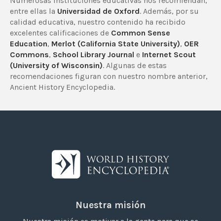
Numerosas instituciones educativas nos recomiendan,
entre ellas la
Universidad de Oxford
. Además, por su
calidad educativa, nuestro contenido ha recibido
excelentes calificaciones de
Common Sense
Education
,
Merlot (California State University)
,
OER
Commons
,
School Library Journal
e
Internet Scout
(University of Wisconsin)
. Algunas de estas
recomendaciones figuran con nuestro nombre anterior,
Ancient History Encyclopedia.
Nuestra misión