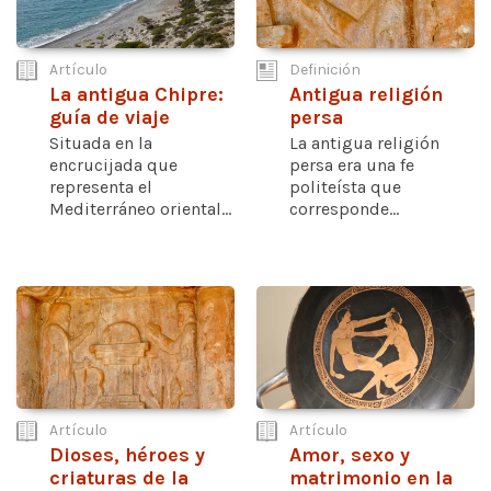
Artículo
Definición
La antigua Chipre:
Antigua religión
guía de viaje
persa
Situada en la
La antigua religión
encrucijada que
persa era una fe
representa el
politeísta que
Mediterráneo oriental...
corresponde...
Artículo
Artículo
Dioses, héroes y
Amor, sexo y
criaturas de la
matrimonio en la