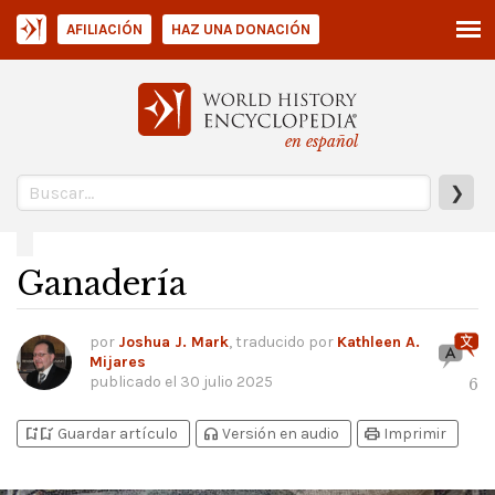
AFILIACIÓN
HAZ UNA DONACIÓN
en español
❯
Ganadería
por
Joshua J. Mark
, traducido por
Kathleen A.
Mijares
publicado el
30 julio 2025
6
bookmark_add
bookmark_added
headphones
print
Guardar artículo
Versión en audio
Imprimir