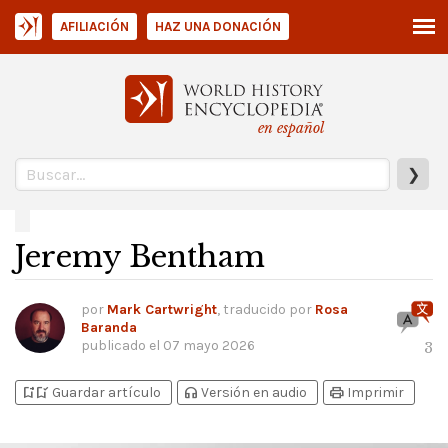
AFILIACIÓN
HAZ UNA DONACIÓN
en español
❯
Jeremy Bentham
por
Mark Cartwright
, traducido por
Rosa
Baranda
publicado el
07 mayo 2026
3
bookmark_add
bookmark_added
headphones
print
Guardar artículo
Versión en audio
Imprimir