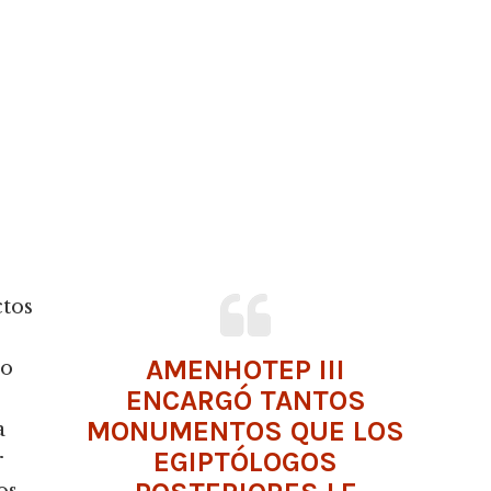
tos
AMENHOTEP III
do
ENCARGÓ TANTOS
MONUMENTOS QUE LOS
a
EGIPTÓLOGOS
r
os.