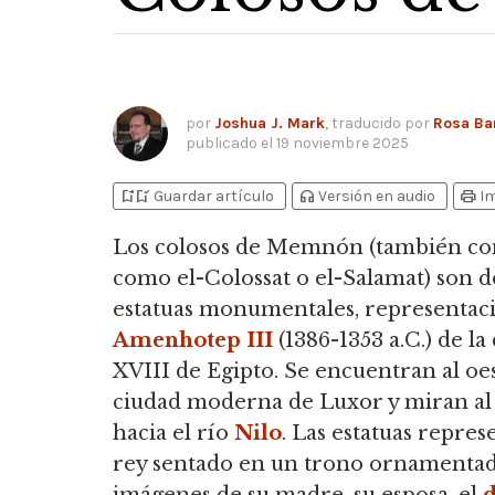
por
Joshua J. Mark
, traducido por
Rosa Ba
publicado el
19 noviembre 2025
bookmark_add
bookmark_added
headphones
print
Guardar artículo
Versión en audio
I
Los colosos de Memnón
(también co
como el-Colossat o el-Salamat) son d
estatuas monumentales, representac
Amenhotep III
(1386-1353 a.C.) de la
XVIII de Egipto. Se encuentran al oes
ciudad moderna de Luxor y miran al 
hacia el río
Nilo
. Las estatuas repres
rey sentado en un trono ornamenta