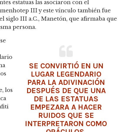
antes estatuas las asociaron con el
enhotep III y este vínculo también fue
el siglo III a.C., Manetón, que afirmaba que
sma persona.
 se
dario
SE CONVIRTIÓ EN UN
na
LUGAR LEGENDARIO
dos
PARA LA ADIVINACIÓN
DESPUÉS DE QUE UNA
, los
DE LAS ESTATUAS
ica
EMPEZARA A HACER
fiti
RUIDOS QUE SE
INTERPRETARON COMO
ORÁCULOS.