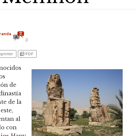
randa
3
picture_as_pdf
mprimir
PDF
nocidos
os
ión de
 dinastía
te de la
este,
entan al
do con