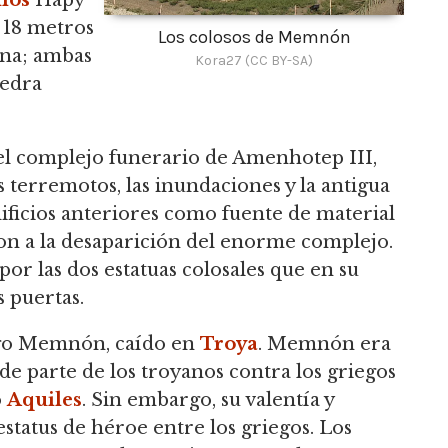
ios
Hapy
n 18 metros
Los colosos de Memnón
una; ambas
Kora27 (CC BY-SA)
iedra
l complejo funerario de Amenhotep III,
s terremotos, las inundaciones y la antigua
ificios anteriores como fuente de material
on a la desaparición del enorme complejo.
r las dos estatuas colosales que en su
 puertas.
ego Memnón, caído en
Troya
. Memnón era
 de parte de los troyanos contra los griegos
o
Aquiles
. Sin embargo, su valentía y
 estatus de héroe entre los griegos. Los