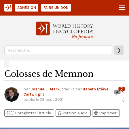
ADHÉSION
FAIRE UN DON
En français
❯
Colosses de Memnon
par
Joshua J. Mark
, traduit par
Babeth Étiève-
Cartwright
publié le
23 août 2021
3
bookmark_add
bookmark_added
headphones
print
Enregistrer l'article
Version Audio
Imprimer