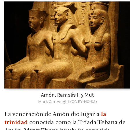
Amón, Ramsés II y Mut
Mark Cartwright (CC BY-NC-SA)
La veneración de Amón dio lugar a
la
trinidad
conocida como la Tríada Tebana de