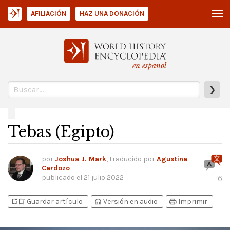
AFILIACIÓN
HAZ UNA DONACIÓN
en español
❯
Tebas (Egipto)
por
Joshua J. Mark
, traducido por
Agustina
Cardozo
publicado el
21 julio 2022
6
bookmark_add
bookmark_added
headphones
print
Guardar artículo
Versión en audio
Imprimir