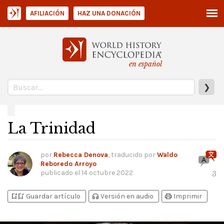
AFILIACIÓN
HAZ UNA DONACIÓN
en español
❯
La Trinidad
por
Rebecca Denova
, traducido por
Waldo
Reboredo Arroyo
publicado el
14 octubre 2022
3
bookmark_add
bookmark_added
headphones
print
Guardar artículo
Versión en audio
Imprimir