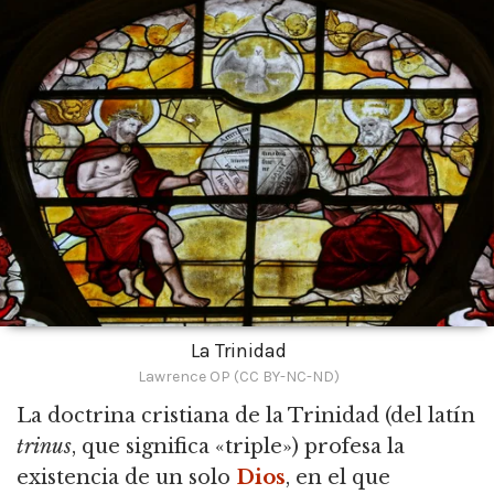
La Trinidad
Lawrence OP (CC BY-NC-ND)
La doctrina cristiana de la Trinidad
(del latín
trinus
, que significa «triple») profesa la
existencia de un solo
Dios
, en el que