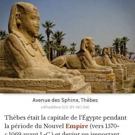
Avenue des Sphinx, Thèbes
sdhaddow (CC BY-NC-SA)
Thèbes était la capitale de l'Égypte pendant
la période du Nouvel
Empire
(vers 1570-
c.1069 avant J.-C.) et devint un important