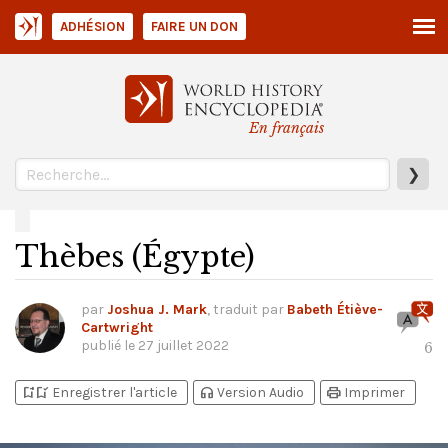
ADHÉSION
FAIRE UN DON
En français
❯
Thèbes (Égypte)
par
Joshua J. Mark
, traduit par
Babeth Étiève-
Cartwright
publié le
27 juillet 2022
6
bookmark_add
bookmark_added
headphones
print
Enregistrer l'article
Version Audio
Imprimer