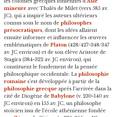
les colonies grecques ioniennes d'
Asie
mineure
avec Thalès de Milet (vers 585 av.
JC), qui a inspiré les auteurs ultérieurs
connus sous le nom de
philosophes
présocratiques
, dont les idées allaient
ensuite informer et influencer les œuvres
emblématiques de
Platon
(428/427-348/347
av. JC environ) et de son élève Aristote de
Stagira (384-322 av. JC environ), qui
constituent le fondement de la pensée
philosophique occidentale. La
philosophie
romaine
s'est développée à partir de la
philosophie grecque
après l'arrivée dans la
cité de Diogène de
Babylone
(v. 230-140 av.
JC environ) en 155 av. JC, un philosophe
stoïcien issu de l'école athénienne fondée