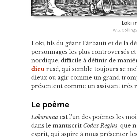
Loki i
W.G. Collin
Loki, fils du géant Fárbauti et de la d
personnages les plus controversés et
nordique, difficile à définir de manièr
dieu
rusé, qui semble toujours se mêl
dieux ou agir comme un grand trompe
présentent comme un assistant très ru
Le poème
Lokasenna
est l'un des poèmes les mo
dans le manuscrit
Codex Regius
, que 
esprit, qui aspire à nous présenter l