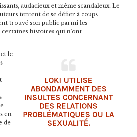
rtissants, audacieux et même scandaleux. Le
uteurs tentent de se défier à coups
ent trouvé son public parmi les
 certaines histoires qui n'ont
et le
s
LOKI UTILISE
t
ABONDAMMENT DES
INSULTES CONCERNANT
s
DES RELATIONS
re
PROBLÉMATIQUES OU LA
ts en
SEXUALITÉ.
e de