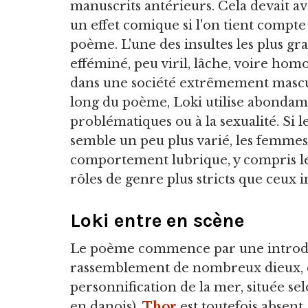
manuscrits antérieurs. Cela devait av
un effet comique si l'on tient compte
poème. L'une des insultes les plus gr
efféminé, peu viril, lâche, voire hom
dans une société extrêmement mascu
long du poème, Loki utilise abondamm
problématiques ou à la sexualité. Si
semble un peu plus varié, les femme
comportement lubrique, y compris leu
rôles de genre plus stricts que ceux 
Loki entre en scène
Le poème commence par une introdu
rassemblement de nombreux dieux, dée
personnification de la mer, située se
en danois).
Thor
est toutefois absent,