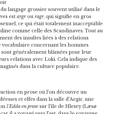
oir
 du langage grossier souvent utilisé dans le
aves est
argr
ou
ragr
, qui signifie en gros
osexuel, ce qui était totalement inacceptable
line comme celle des Scandinaves. Tout au
ent des insultes liées à des relations
 le vocabulaire concernant les hommes
s sont généralement blâmées pour leur
rs relations avec Loki. Cela indique des
imaginés dans la culture populaire.
ction en prose où l'on découvre un
sses et elfes dans la salle d'Aegir, une
lon
l'Edda en prose
sur l'île de Hlesey (Læsø
 car il a voyagé vers l'est, dans le royaume