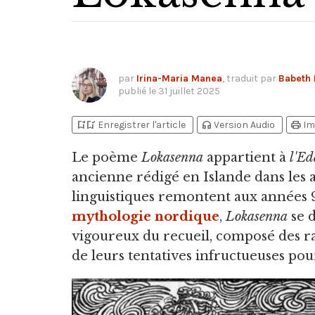
par
Irina-Maria Manea
, traduit par
Babeth 
publié le
31 juillet 2025
bookmark_add
bookmark_added
headphones
print
Enregistrer l'article
Version Audio
Im
Le poème
Lokasenna
appartient à
l'Ed
ancienne rédigé en Islande dans les a
linguistiques remontent aux années 9
mythologie nordique
,
Lokasenna
se d
vigoureux du recueil, composé des ra
de leurs tentatives infructueuses pou