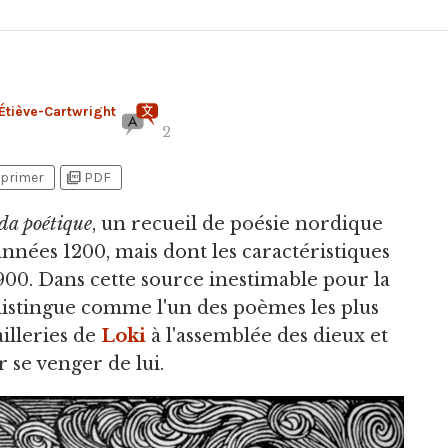
Étiève-Cartwright
2
picture_as_pdf
primer
PDF
da poétique
, un recueil de poésie nordique
nnées 1200, mais dont les caractéristiques
00. Dans cette source inestimable pour la
istingue comme l'un des poèmes les plus
illeries de
Loki
à l'assemblée des dieux et
r se venger de lui.