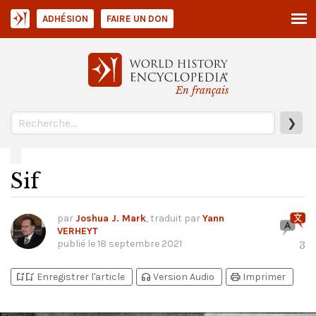
ADHÉSION
FAIRE UN DON
En français
❯
Sif
par
Joshua J. Mark
, traduit par
Yann
VERHEYT
publié le
18 septembre 2021
3
bookmark_add
bookmark_added
headphones
print
Enregistrer l'article
Version Audio
Imprimer