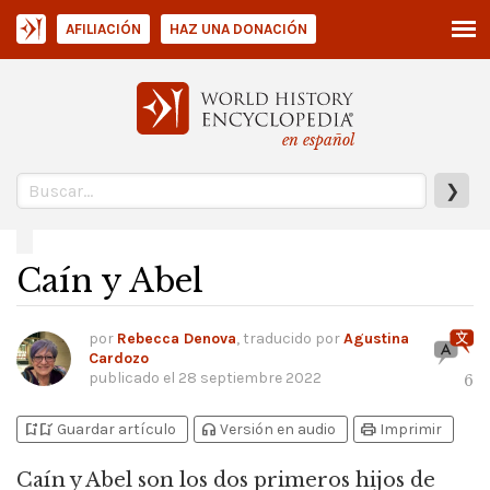
AFILIACIÓN
HAZ UNA DONACIÓN
en español
❯
Caín y Abel
por
Rebecca Denova
, traducido por
Agustina
Cardozo
publicado el
28 septiembre 2022
6
bookmark_add
bookmark_added
headphones
print
Guardar artículo
Versión en audio
Imprimir
Caín y Abel son los dos primeros hijos de