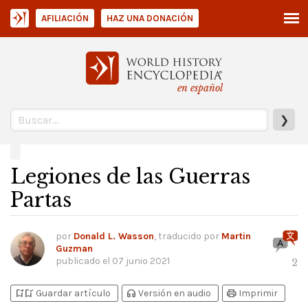
AFILIACIÓN
HAZ UNA DONACIÓN
en español
❯
Legiones de las Guerras
Partas
por
Donald L. Wasson
, traducido por
Martin
Guzman
publicado el
07 junio 2021
2
bookmark_add
bookmark_added
headphones
print
Guardar artículo
Versión en audio
Imprimir