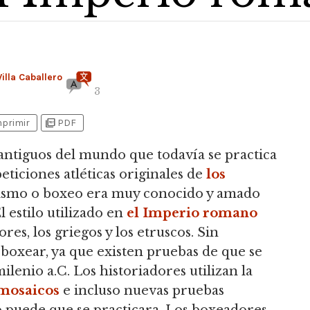
illa Caballero
3
picture_as_pdf
mprimir
PDF
antiguos del mundo que todavía se practica
ticiones atléticas originales de
los
ilismo o boxeo era muy conocido y amado
l estilo utilizado en
el Imperio romano
es, los griegos y los etruscos.
Sin
boxear, ya que existen pruebas de que se
milenio a.C. Los historiadores utilizan la
mosaicos
e incluso nuevas pruebas