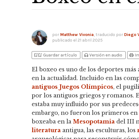
por
Matthew Vivonia
, traducido por
Diego V
publicado el
21 abril 2025
bookmark_add
bookmark_added
headphones
print
Guardar artículo
Versión en audio
I
El boxeo es uno de los deportes más 
en la actualidad.
Incluido en las compe
antiguos Juegos Olímpicos
, el pug
por los antiguos griegos y romanos.
E
estaba muy influido por sus predecesor
embargo, no fueron los primeros en 
boxeaba en la
Mesopotamia
del III 
literatura
antigua, las esculturas,
los