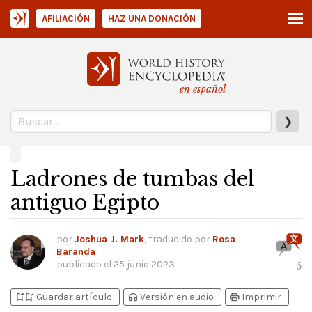
AFILIACIÓN
HAZ UNA DONACIÓN
en español
❯
Ladrones de tumbas del
antiguo Egipto
por
Joshua J. Mark
, traducido por
Rosa
Baranda
publicado el
25 junio 2023
5
bookmark_add
bookmark_added
headphones
print
Guardar artículo
Versión en audio
Imprimir