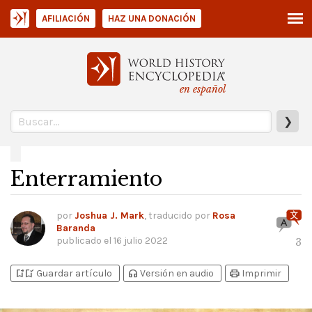
AFILIACIÓN
HAZ UNA DONACIÓN
en español
❯
Enterramiento
por
Joshua J. Mark
, traducido por
Rosa
Baranda
publicado el
16 julio 2022
3
bookmark_add
bookmark_added
headphones
print
Guardar artículo
Versión en audio
Imprimir