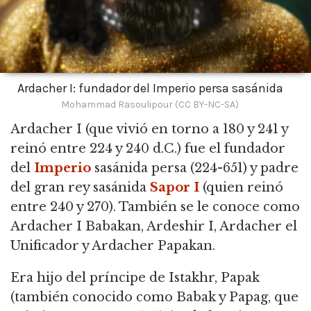
Ardacher I: fundador del Imperio persa sasánida
Mohammad Rasoulipour (CC BY-NC-SA)
Ardacher I (que vivió en torno a 180 y 241 y
reinó entre 224 y 240 d.C.) fue el fundador
del
Imperio
sasánida persa (224-651) y padre
del gran rey sasánida
Sapor I
(quien reinó
entre 240 y 270).
También se le conoce como
Ardacher I Babakan, Ardeshir I, Ardacher el
Unificador y Ardacher Papakan.
Era hijo del príncipe de Istakhr, Papak
(también conocido como Babak y Papag, que