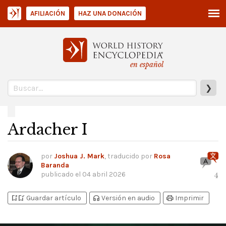
AFILIACIÓN
HAZ UNA DONACIÓN
en español
❯
Ardacher I
por
Joshua J. Mark
, traducido por
Rosa
Baranda
publicado el
04 abril 2026
4
bookmark_add
bookmark_added
headphones
print
Guardar artículo
Versión en audio
Imprimir