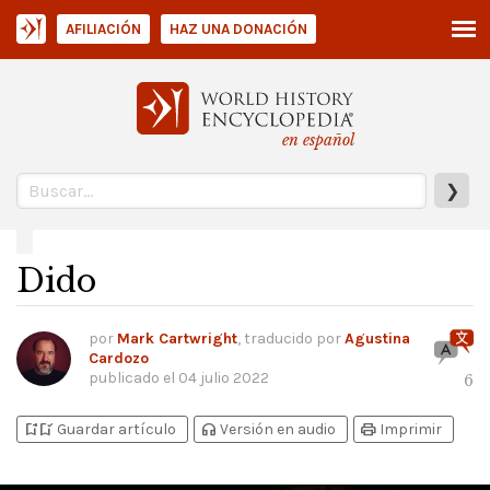
AFILIACIÓN
HAZ UNA DONACIÓN
en español
❯
Dido
por
Mark Cartwright
, traducido por
Agustina
Cardozo
publicado el
04 julio 2022
6
bookmark_add
bookmark_added
headphones
print
Guardar artículo
Versión en audio
Imprimir