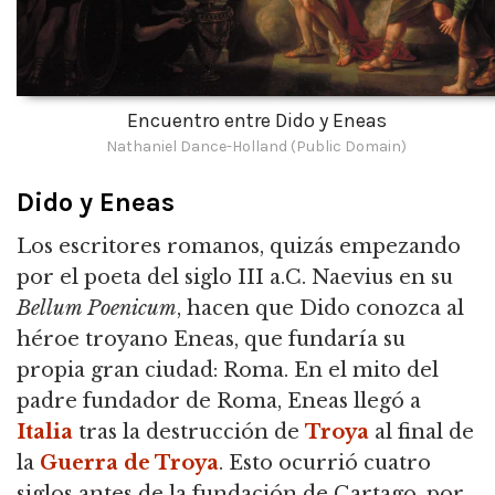
Encuentro entre Dido y Eneas
Nathaniel Dance-Holland (Public Domain)
Dido y Eneas
Los escritores romanos, quizás empezando
por el poeta del siglo III a.C. Naevius en su
Bellum Poenicum
, hacen que Dido conozca al
héroe troyano Eneas, que fundaría su
propia gran ciudad: Roma. En el mito del
padre fundador de Roma, Eneas llegó a
Italia
tras la destrucción de
Troya
al final de
la
Guerra de Troya
. Esto ocurrió cuatro
siglos antes de la fundación de Cartago, por