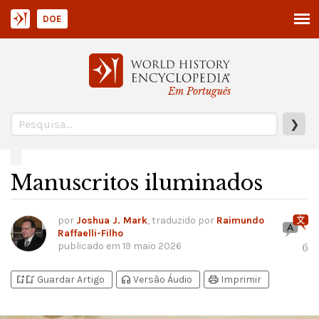
DOE
Em Português
❯
Manuscritos iluminados
por
Joshua J. Mark
, traduzido por
Raimundo
Raffaelli-Filho
publicado em
19 maio 2026
6
bookmark_add
bookmark_added
headphones
print
Guardar Artigo
Versão Áudio
Imprimir