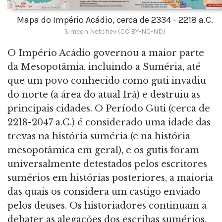
Mapa do Império Acádio, cerca de 2334 - 2218 a.C.
Simeon Netchev (CC BY-NC-ND)
O Império Acádio governou a maior parte
da Mesopotâmia, incluindo a Suméria, até
que um povo conhecido como guti invadiu
do norte (a área do atual Irã) e destruiu as
principais cidades. O Período Guti (cerca de
2218-2047 a.C.) é considerado uma idade das
trevas na história suméria (e na história
mesopotâmica em geral), e os gutis foram
universalmente detestados pelos escritores
sumérios em histórias posteriores, a maioria
das quais os considera um castigo enviado
pelos deuses. Os historiadores continuam a
debater as alegações dos escribas sumérios,