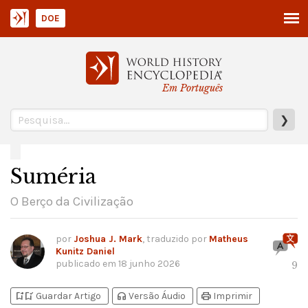
DOE
Em Português
❯
Suméria
O Berço da Civilização
por
Joshua J. Mark
, traduzido por
Matheus
Kunitz Daniel
publicado em
18 junho 2026
9
bookmark_add
bookmark_added
headphones
print
Guardar Artigo
Versão Áudio
Imprimir