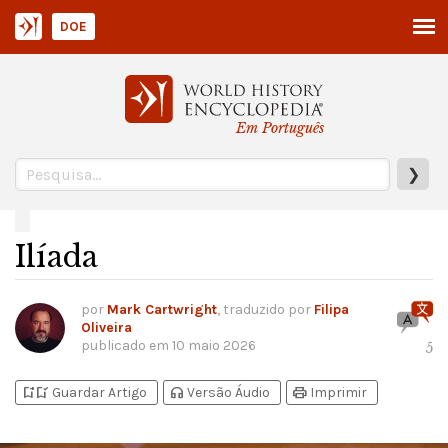
DOE
Em Português
❯
Ilíada
por
Mark Cartwright
, traduzido por
Filipa
Oliveira
publicado em
10 maio 2026
5
bookmark_add
bookmark_added
headphones
print
Guardar Artigo
Versão Áudio
Imprimir