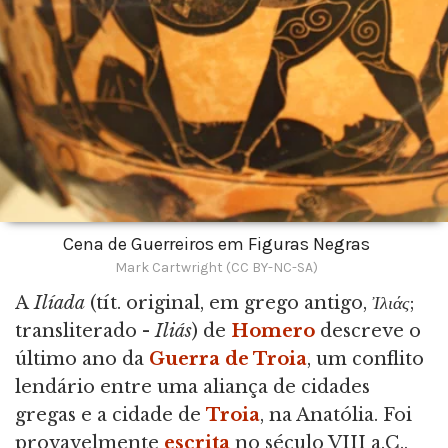
Cena de Guerreiros em Figuras Negras
Mark Cartwright (CC BY-NC-SA)
A
Ilíada
(tít. original, em grego antigo,
Ἰλιάς
;
transliterado -
Iliás
) de
Homero
descreve o
último ano da
Guerra de Troia
, um conflito
lendário entre uma aliança de cidades
gregas e a cidade de
Troia
, na Anatólia. Foi
provavelmente
escrita
no século VIII a.C.,